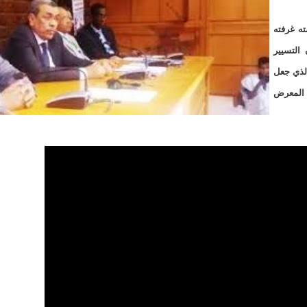
لد الشيخ سيديا يخطف الأضواء في الاستقبالات في روصو/إينشيري
ته غرفته
"شنقيتل" تعلن عن تعاون جديد مع شركة belN الاعلامية/إينشيري
 التسيير
"شنقيتل" تعلن عن تعاون جديد مع شركة belN الاعلامية/إينشيري
الذي جعل
ا المعرض
"محاولة انقلاب" في النيجر قبل تنصيب الرئيس الجديد/إينشير
 لصالح شركة "كنز ماينيغ“/إينشيري
لة” إثر انهيار بئر تنقيب (أسماء)/إينشيري
"ملف العشرية" يصل غرفة الا
"موف موريتل"توزع سلالا غذائية على مئات الأسر بنواكشوط/
10عادات غذائية خاطئة يجب تجنبها في رمضان/إينشيري
1200سيارة مستوردة على متن باخرة ترسو ب"ميناء الصداقة"/إينشيري
1377يخضعون حاليا للحجر الصحي/إينشيري