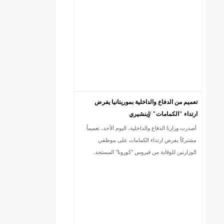
تعميم من الدفاع والداخلية بموريتانيا يفرض
ارتداء "الكمامات" /إينشيري
أصدرت وزارتا الدفاع والداخلية، اليوم الأحد، تعميماً
DREN جديد لولاية نواذييو/إينشيري
مشتركاً يفرض ارتداء الكمامات على موظفي
الوزارتين للوقاية من فيروس "كورونا" المستجد.