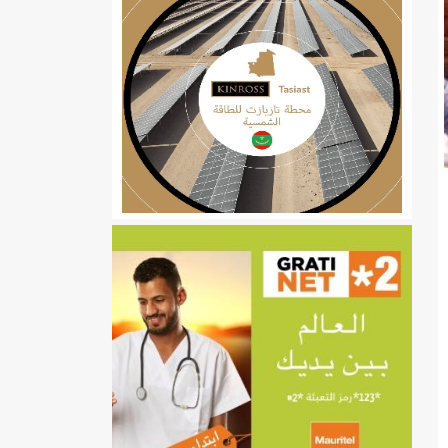
ي
تهام بعد قطع عطلة رئيسها/إينشيري
إينشيري
/إينشيري