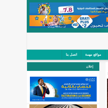
مواقع مهمة
اتصل بنا
 صغار الباعة في ملتقى طرق "كلینیك"/إينشيري
إعلان
 مطار نواكشوط (نص البيان)/إينشيري
المقبلة
لال'(أسماء)