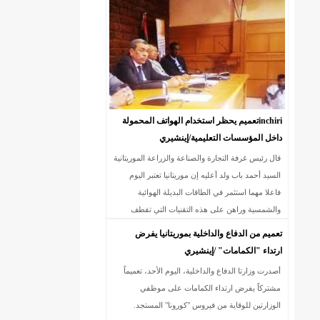
18إصابة جديدة بكورونا و7 حالات شفاء/إينشيري
inchiriتعميم يحظر استخدام الهواتف المحمولة
داخل المؤسسات التعليمية/إينشيري
قال رئيس غرفة التجارة والصناعة والزراعة الموريتانية
السيد أحمد باب ولد أعليه إن موريتانيا تعتبر اليوم
فاعلا مهما استثمر في الطاقات البديلة الهوائية
والشمسية وراهن على هذه التقنيات التي تقطف
موريتانيا اليوم ثمارها على مس
تعميم من الدفاع والداخلية بموريتانيا يفرض
ارتداء "الكمامات" /إينشيري
أصدرت وزارتا الدفاع والداخلية، اليوم الأحد، تعميماً
مشتركاً يفرض ارتداء الكمامات على موظفي
الوزارتين للوقاية من فيروس "كورونا" المستجد.