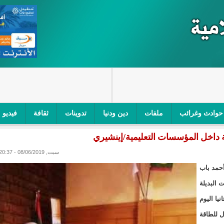
حوادث وغرائب
ملفات
دين ودنيا
تدوينات
ثقافة
فيديو
اجز الأمني في نواكشوط الجنوبية/إينشيري
"أمن الطرق" یشن حملة على
سبت, 08/06/2019 - 20:37
ام التربوي/إينشيري
"الموريتانية للطيران"تصدر بيانا توضيحيا حول حادثة
أحمد باب
ري
"تواصل" يحدد مرشحيه للوائح الوطنية في الاستحقاقات 
ت البديلة
يا اليوم
مسابقة قرآنية/إينشيري
"حساسیة" متصاعدة بین وزیرتین في حكومة ولد ب
ل للطاقة