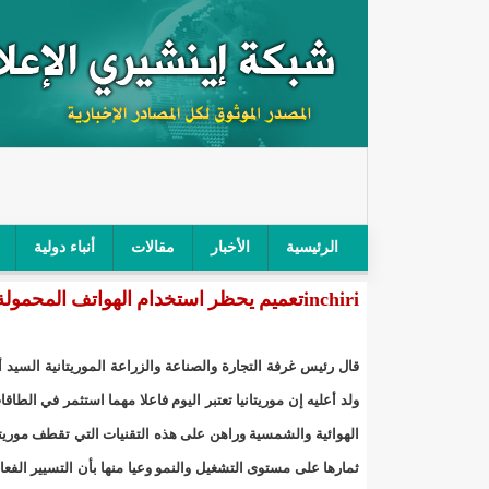
الرئيسية
الأخبار
مقالات
أنباء دولية
inchiriتعميم يحظر استخدام الهواتف المحمولة داخل المؤسسات التعليمية/إينشيري
"أمن الطرق" يحجز سيارة شرطي بعد محاولته خرق الح
"الأعلى للتهذيب" يناقش مشروع القانون التوجيهي للنظ
قال رئيس غرفة التجارة والصناعة والزراعة الموريتانية السيد 
"الموريتانية" تقيم حفلا لتسليم جوائز "الإحياء الرمضاني 2021"/إينشي
ولد أعليه إن موريتانيا تعتبر اليوم فاعلا مهما استثمر في الطاقا
الهوائية والشمسية وراهن على هذه التقنيات التي تقطف موريتان
"جائزة شيخ القراء" تعلن إنطلاق النسخة الخامسة من 
ثمارها على مستوى التشغيل والنمو وعيا منها بأن التسيير الفعا