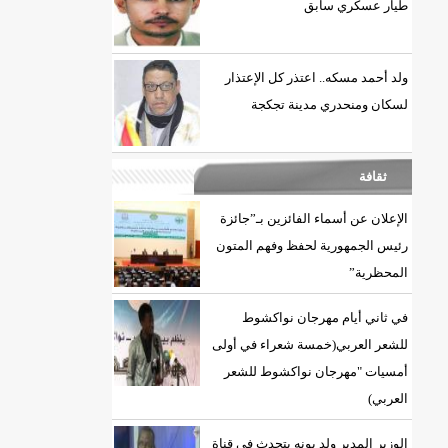
طيار عسكري سابق
ولد أحمد مسكه.. اعتذر كل الإعتذار
لسكان ومنحدري مدينة تجكجة
ثقافة
)/إينشيري
الإعلان عن أسماء الفائزين بـ”جائزة
رئيس الجمهورية لحفظ وفهم المتون
ي
المحظرية”
ي
في ثاني أيام مهرجان نواكشوط
للشعر العربي(خمسة شعراء في أولى
ي
أمسيات "مهرجان نواكشوط للشعر
العربي)
الوزير المدير ولد بونه يتحدث في قناة