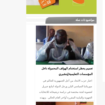
مواضيع ذات صلة
تعميم يحظر استخدام الهواتف المحمولة داخل
المؤسسات التعليمية/إينشيري
اختار حزب الاتحاد من أجل الجمهورية الحاكم في
موريتانيا السياسي البارز ورجل الدولة انيانغ جبريل
لعضوية لجنة مختصة في دراسة ترشيحاته للانتخابات
الجهوية والنيابية المقررة أواخر العام الحالي ، وبهذه
المناسبة يتقدم بتهانئه