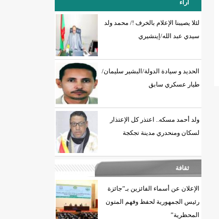
آراء
لئلا يصيبنا الإعلام بالخرف !/ محمد ولد
سيدي عبد الله/إينشيري
18إصابة جديدة بكورونا و7 حالات شفاء/إينشيري
الحديد و سيادة الدولة/البشير سليمان/
طيار عسكري سابق
ولد أحمد مسكه.. اعتذر كل الإعتذار
لسكان ومنحدري مدينة تجكجة
ثقافة
الإعلان عن أسماء الفائزين بـ”جائزة
رئيس الجمهورية لحفظ وفهم المتون
المحظرية”