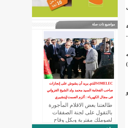
مواضيع ذات صلة
ة
ه
SOMELECللذي يريد أن يشوش على إنجازات
صاحب الفخامة السيد محمد ولد الشيخ الغزواني
فى مجال الكهرباء : ألزم الصمت/إينشيري
طالعتنا بعض الاقلام المأجورة
بالتقول على لجنة الصفقات
لصوملك مفترية وبكل وقاح