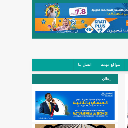
مواقع مهمة
اتصل بنا
 صغار الباعة في ملتقى طرق "كلینیك"/إينشيري
إعلان
 مطار نواكشوط (نص البيان)/إينشيري
المقبلة
لال'(أسماء)