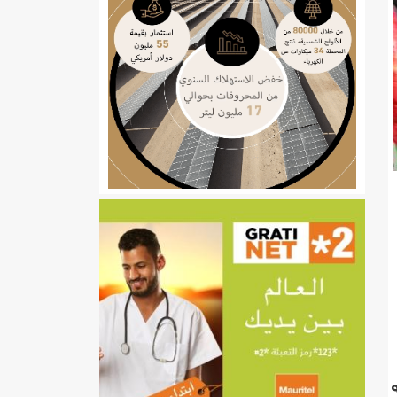
ي
تهام بعد قطع عطلة رئيسها/إينشيري
إينشيري
/إينشيري
قطعين مختلفين لمناقصتين مختلفتين أي شوائب حيث شاركت فيهما ٩