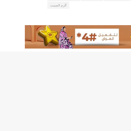
ألزم الصمت
17حالة إصابة جديدة ب"كورونا" و12 حالة شفاء/إينشيري
17حالة إصابة جديدة ب"كورونا" و12 حالة شفاء/إينشيري
188مخالفة خلال شهر يونيو ترصدها وزارة التجارة/الوزيرة منت مكناس
تسمين" المواقع الاخبارية الموريتانية/إينشيري
20سنة مدة العقد بين سلطة أنواذيب الحرة و الاتحادية الموريتانية لكرة القدم/إينشيري
27إصابة جديدة بفيروس "كورونا" في نواكشوط/إينشيري
3 ثلاث تعيينات في مجلس الوزراء (أسماء)/إينشيري
31إصابة جديدة بكورونا و 13 حالة شفاء/إينشيري
31إصابة جديدة بكورونا و 13 حالة شفاءinchiri
433لصالح 11 وزارة/إينشيري
د من الدرك و الحرس/إينشيري
60ألف مترشح يشاركون في امتحانات ختم الدورس الإعدادية/إيينشيري