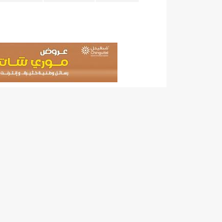
17حالة إصابة جديدة ب"كورونا" و12 حالة شفاء/إينشيري
17حالة إصابة جديدة ب"كورونا" و12 حالة شفاء/إينشيري
19إصابة جديدة بكورونا و17 حالة شفاء/إينشيري
200 ألف أوقية السعر الجديد لخدمة "
200طن من الأسماك توزع على 20 ألف أسرة فى انواكشوط وانواذيبو/إينشيري
24مقاييس الأمطار خلال 24 ساعة الماضية/إينشيري
3 ثلاث تعيينات في مجلس الوزراء (أسماء)/إينشيري
32حالة جديدة ب"كورونا"/إينشيري
3ثلاثة أيام حداد بموريتانيا إثر وفاة أمير الكويت بعد صراع مع المرض/إيينشيري
490إصابة جديدة بكورونا و55 حالة شفاء/إينشيري
4جنرالات جد
5600أسرة في الحوض الشرقي تستفيد من الكهرباء حسب وزير البترول ول عبد السلام/إينشيري
59من الأساتذة المتعاونين مع مؤسسات التعليم العالي مهددون بالفصل من الوزير ول سالم/إينشيري