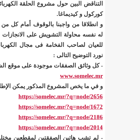
التناقض البين حول مشروع الحلقة الكهربائي
"حلف الوفاق الوطني" بقيادة العلامة الشيخ الفخامة و
كوركول و كيديماغا.
"شنقيتل" تعلن عن تعاون جديد مع شركة belN الاعلامية/إينشيري
و انطلاقا من واجبنا بالوقوف أمام كل من
"شنقيتل" تعلن عن تعاون جديد مع شركة belN الاعلامية/إينشيري
له نفسه محاولة التشويش على الانجازات ال
للعيان لصاحب الفخامة فى مجال الكهرباء 
"شنقيتل" تعلن عن تعاون جديد مع شركة belN الاعلامية/إينشيري
نورد التوضيح التالى :
"معادن موريتانيا" تتراجع عن إتفاق مع شركات التعدين
- كل وثائق الصفقات موجودة على موقع الش
"معادن موريتانيا" تسبب في وفاة منقب في “منطقة ازكو
www.somelec.mr
و في ما يخص المشروع المذكور يمكن الإطلاع
"موريتل"تحمل العلامة التجارية الجديدة(Moov Mauritel)/إينشيري
https://somelec.mr/?q=node/2656
10عادات غذائية خاطئة يجب تجنبها في رمضان/إينشيري
https://somelec.mr/?q=node/1672
https://somelec.mr/?q=node/2186
11وفاة شخصا في حادث سير غرب بوتلميت و غزواني يعزي/إينشيري
https://somelec.mr/?q=node/2014
12دولة بينها موريتانيا تشارك في مناورات عسكرية/إينشيري