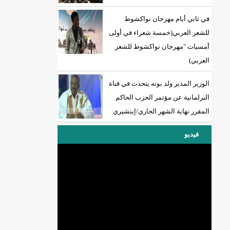
في ثاني أيام مهرجان نواكشوط
للشعر العربي(خمسة شعراء في أولى
أمسيات "مهرجان نواكشوط للشعر
العربي)
الوزير المدير ولد بونه يتحدث في قناة
البرلمانية عن مؤتمر الحزب الحاكم
المقرر نهاية الشهر الجاري/إينشيري
فيديو
DREN جديد لولاية نواذييو/إينشيري