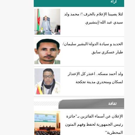
آراء
لئلا يصيبنا الإعلام بالخرف !/ محمد ولد
سيدي عبد الله/إينشيري
18إصابة جديدة بكورونا و7 حالات شفاء/إينشيري
الحديد و سيادة الدولة/البشير سليمان/
طيار عسكري سابق
ولد أحمد مسكه.. اعتذر كل الإعتذار
لسكان ومنحدري مدينة تجكجة
ثقافة
الإعلان عن أسماء الفائزين بـ”جائزة
رئيس الجمهورية لحفظ وفهم المتون
المحظرية”