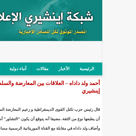
الرئيسية
الأخبار
مقالات
أنباء دولية
أحمد ولد داداه – العلاقات بين المعارضة والس
"أمن الطرق" يحجز سيارة شرطي بعد محاولته خرق الح
إينشيري
"الأعلى للتهذيب" يناقش مشروع القانون التوجيهي للنظ
قال رئيس حزب تكتل القوى الديمقراطية و زعيم المعارضة الس
"الموريتانية" تقيم حفلا لتسليم جوائز "الإحياء الرمضاني 2021"/إينشي
أن يطبعها نوع من الثقة، مضيفا أنه يتوقع أن يكون “التشاور” 
"جائزة شيخ القراء" تعلن إنطلاق النسخة الخامسة من 
وأضاف ولد داداه في مقابلة مع القناة الموريتانية الرسمية مس