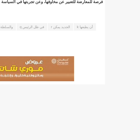
فرصة للمعارضة للتعبير عن مخاوفها، وعن تجربتها في السياسة ا
"حلف الوفاق الوطني" بقيادة العلامة الشيخ الفخامة و
"شنقيتل" تعلن عن تعاون جديد مع شركة belN الاعلامية/إينشيري
أن يطبعها k
الجديد يمكن r
في ظل الرئيس q
والسلطة m
"شنقيتل" تعلن عن تعاون جديد مع شركة belN الاعلامية/إينشيري
"شنقيتل" تعلن عن تعاون جديد مع شركة belN الاعلامية/إينشيري
"معادن موريتانيا" تتراجع عن إتفاق مع شركات التعدين
"معادن موريتانيا" تسبب في وفاة منقب في “منطقة ازكو
"موريتل"تحمل العلامة التجارية الجديدة(Moov Mauritel)/إينشيري
10عادات غذائية خاطئة يجب تجنبها في رمضان/إينشيري
11وفاة شخصا في حادث سير غرب بوتلميت و غزواني يعزي/إينشيري
12دولة بينها موريتانيا تشارك في مناورات عسكرية/إينشيري