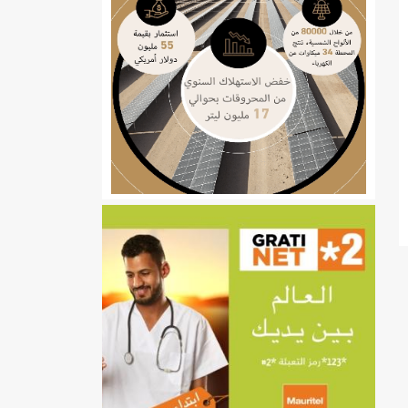
ي
تهام بعد قطع عطلة رئيسها/إينشيري
إينشيري
/إينشيري