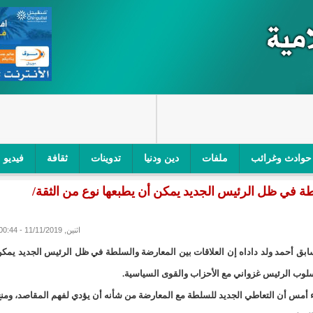
حوادث وغرائب
ملفات
دين ودنيا
تدوينات
ثقافة
فيديو
لطة في ظل الرئيس الجديد يمكن أن يطبعها نوع من الثقة/
اجز الأمني في نواكشوط الجنوبية/إينشيري
"أمن الطرق" یشن حملة على
ام التربوي/إينشيري
"الموريتانية للطيران"تصدر بيانا توضيحيا حول حادثة
اثنين, 11/11/2019 - 00:44
ابق أحمد ولد داداه إن العلاقات بين المعارضة والسلطة في ظل الرئيس الجديد يمك
ري
"تواصل" يحدد مرشحيه للوائح الوطنية في الاستحقاقات 
أسلوب الرئيس غزواني مع الأحزاب والقوى السياسية.
مسابقة قرآنية/إينشيري
"حساسیة" متصاعدة بین وزیرتین في حكومة ولد ب
اء أمس أن التعاطي الجديد للسلطة مع المعارضة من شأنه أن يؤدي لفهم المقاصد، ومن