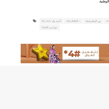
لوطنية.
لد الشيخ سيديا يخطف الأضواء في الاستقبالات في روصو/إينشيري
"شنقيتل" تعلن عن تعاون جديد مع شركة belN الاعلامية/إينشيري
بين المعارضةq
– العلاقاتsd
أحمد ولد داداه hy
"شنقيتل" تعلن عن تعاون جديد مع شركة belN الاعلامية/إينشيري
نوع من الثقةh
"محاولة انقلاب" في النيجر قبل تنصيب الرئيس الجديد/إينشير
 لصالح شركة "كنز ماينيغ“/إينشيري
لة” إثر انهيار بئر تنقيب (أسماء)/إينشيري
"ملف العشرية" يصل غرفة الا
"موف موريتل"توزع سلالا غذائية على مئات الأسر بنواكشوط/
10عادات غذائية خاطئة يجب تجنبها في رمضان/إينشيري
1200سيارة مستوردة على متن باخرة ترسو ب"ميناء الصداقة"/إينشيري
1377يخضعون حاليا للحجر الصحي/إينشيري