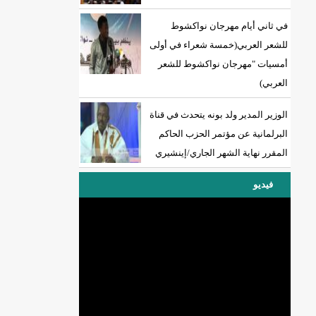
في ثاني أيام مهرجان نواكشوط
للشعر العربي(خمسة شعراء في أولى
أمسيات "مهرجان نواكشوط للشعر
العربي)
الوزير المدير ولد بونه يتحدث في قناة
البرلمانية عن مؤتمر الحزب الحاكم
المقرر نهاية الشهر الجاري/إينشيري
فيديو
DREN جديد لولاية نواذييو/إينشيري