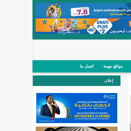
مواقع مهمة
اتصل بنا
 صغار الباعة في ملتقى طرق "كلینیك"/إينشيري
إعلان
 مطار نواكشوط (نص البيان)/إينشيري
المقبلة
لال'(أسماء)