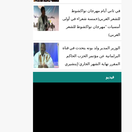
في ثاني أيام مهرجان نواكشوط
للشعر العربي(خمسة شعراء في أولى
أمسيات "مهرجان نواكشوط للشعر
العربي)
الوزير المدير ولد بونه يتحدث في قناة
البرلمانية عن مؤتمر الحزب الحاكم
المقرر نهاية الشهر الجاري/إينشيري
فيديو
DREN جديد لولاية نواذييو/إينشيري