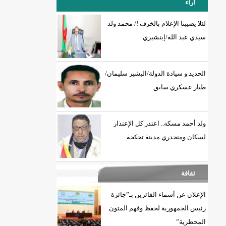
آراء
لئلا يصيبنا الإعلام بالخرف !/ محمد ولد
سيدي عبد الله/إينشيري
18إصابة جديدة بكورونا و7 حالات شفاء/إينشيري
الحديد و سيادة الدولة/البشير سليمان/
طيار عسكري سابق
ولد أحمد مسكه.. اعتذر كل الإعتذار
لسكان ومنحدري مدينة تجكجة
ثقافة
الإعلان عن أسماء الفائزين بـ”جائزة
رئيس الجمهورية لحفظ وفهم المتون
المحظرية”