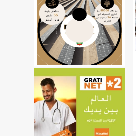
ي
تهام بعد قطع عطلة رئيسها/إينشيري
إينشيري
/إينشيري