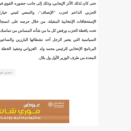
"حلف الوفاق الوطني" بقيادة العلامة الشيخ الفخامة و
حتى كان لذلك الأثر الإيجابي، وذلك إلى جانب حضوره القوي ف
الحزبي الداعم لحزب "الإنصاف"، والسعي لتبني خيارا
"شنقيتل" تعلن عن تعاون جديد مع شركة belN الاعلامية/إينشيري
الإستحقاقات الإنتخابية المقبلة، من خلال حرصه على انسجا
"شنقيتل" تعلن عن تعاون جديد مع شركة belN الاعلامية/إينشيري
تحت يافطة الحزب ورفض كل ما من شأنه المساس من تماسك ا
السياسية التي يعتبر الرجل أحد نشطائها البارزين والساعي
"شنقيتل" تعلن عن تعاون جديد مع شركة belN الاعلامية/إينشيري
البرنامج الإنتخابي للرئيس محمد ولد الغزواني وتنفيذ الخطة 
"معادن موريتانيا" تتراجع عن إتفاق مع شركات التعدين
المعدة من طرف الوزير الأول ول بلال.
"معادن موريتانيا" تسبب في وفاة منقب في “منطقة ازكو
حضور قوي 
"موريتل"تحمل العلامة التجارية الجديدة(Moov Mauritel)/إينشيري
10عادات غذائية خاطئة يجب تجنبها في رمضان/إينشيري
11وفاة شخصا في حادث سير غرب بوتلميت و غزواني يعزي/إينشيري
12دولة بينها موريتانيا تشارك في مناورات عسكرية/إينشيري