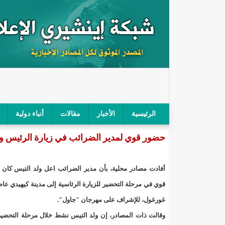
الرئيسية
الأخبار
مقالات
أنباء دولية
حضور قوي لمدير الضرائب في زيارة الرئيس ولد
"أمن الطرق" يحجز سيارة شرطي بعد محاولته خرق الح
"الأعلى للتهذيب" يناقش مشروع القانون التوجيهي للنظ
أفادت مصادر محلية، بأن مدير الضرائب اعل ولد التيس كان 
"الموريتانية" تقيم حفلا لتسليم جوائز "الإحياء الرمضاني 2021"/إينشي
قوي في مرحلة التحضير للزيارة الرئاسية إلى مدينة كيهيدي عاص
غورغول، للإشراف على مهرجان "جاول".
"جائزة شيخ القراء" تعلن إنطلاق النسخة الخامسة من 
وقالت ذات المصادر، إن ولد التيس نشط خلال مرحلة التحضير 