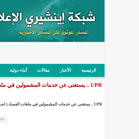
الرئيسية
الأخبار
مقالات
أنباء دولية
UPR .. يستغنى عن خدمات المشمولين في ملفات الفساد ( اسماء/إينشيري
"أمن الطرق" يحجز سيارة شرطي بعد محاولته خرق الح
"الأعلى للتهذيب" يناقش مشروع القانون التوجيهي للنظ
UPR .. يستغنى عن خدمات المشمولين في ملفات الفساد ( اسماء
"الموريتانية" تقيم حفلا لتسليم جوائز "الإحياء الرمضاني 2021"/إينشي
UPR .. يستغنى عن خدمات المشمولين في
"جائزة شيخ القراء" تعلن إنطلاق النسخة الخامسة من 