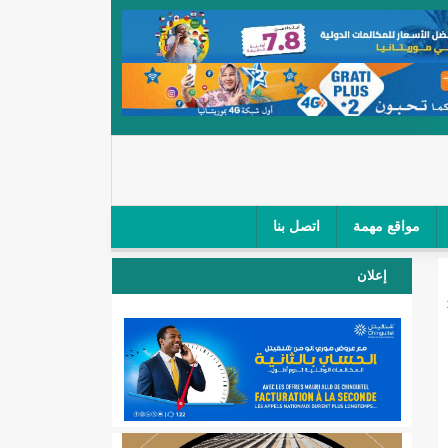
مواقع مهمة
اتصل بنا
 صغار الباعة في ملتقى طرق "كلینیك"/إينشيري
إعلان
 مطار نواكشوط (نص البيان)/إينشيري
المقبلة
لال'(أسماء)