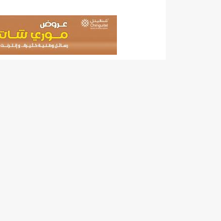
"حلف الوفاق الوطني" بقيادة العلامة الشيخ الفخامة و
"شنقيتل" تعلن عن تعاون جديد مع شركة belN الاعلامية/إينشيري
"شنقيتل" تعلن عن تعاون جديد مع شركة belN الاعلامية/إينشيري
"شنقيتل" تعلن عن تعاون جديد مع شركة belN الاعلامية/إينشيري
"معادن موريتانيا" تتراجع عن إتفاق مع شركات التعدين
"معادن موريتانيا" تسبب في وفاة منقب في “منطقة ازكو
"موريتل"تحمل العلامة التجارية الجديدة(Moov Mauritel)/إينشيري
10عادات غذائية خاطئة يجب تجنبها في رمضان/إينشيري
11وفاة شخصا في حادث سير غرب بوتلميت و غزواني يعزي/إينشيري
12دولة بينها موريتانيا تشارك في مناورات عسكرية/إينشيري