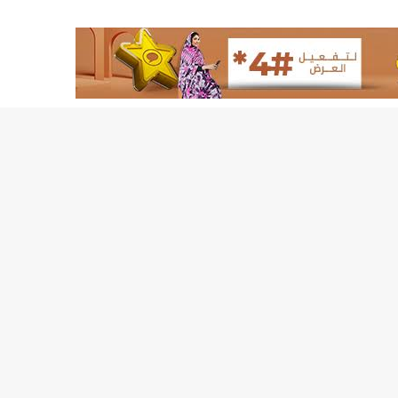
لد الشيخ سيديا يخطف الأضواء في الاستقبالات في روصو/إينشيري
"شنقيتل" تعلن عن تعاون جديد مع شركة belN الاعلامية/إينشيري
"شنقيتل" تعلن عن تعاون جديد مع شركة belN الاعلامية/إينشيري
"محاولة انقلاب" في النيجر قبل تنصيب الرئيس الجديد/إينشير
 لصالح شركة "كنز ماينيغ“/إينشيري
لة” إثر انهيار بئر تنقيب (أسماء)/إينشيري
"ملف العشرية" يصل غرفة الا
"موف موريتل"توزع سلالا غذائية على مئات الأسر بنواكشوط/
10عادات غذائية خاطئة يجب تجنبها في رمضان/إينشيري
1200سيارة مستوردة على متن باخرة ترسو ب"ميناء الصداقة"/إينشيري
1377يخضعون حاليا للحجر الصحي/إينشيري