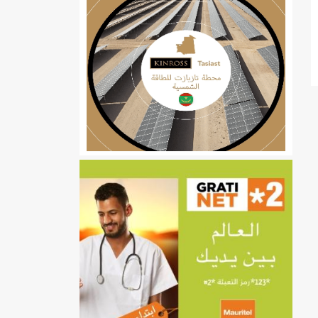
ي
تهام بعد قطع عطلة رئيسها/إينشيري
إينشيري
/إينشيري