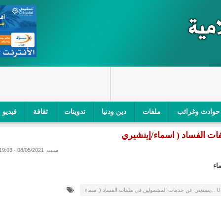
حوادث وغرائب
ملفات
دين ودنيا
تدوينات
ثقافة
فيديو
اجز الأمني في نواكشوط الجنوبية/إينشيري
"أمن الطرق" یشن حملة على
سبت, 08/05/2021 - 19:03
ام التربوي/إينشيري
"الموريتانية للطيران"تصدر بيانا توضيحيا حول حادثة
ري
"تواصل" يحدد مرشحيه للوائح الوطنية في الاستحقاقات 
 ملفات الفساد ( اسماء
مسابقة قرآنية/إينشيري
"حساسیة" متصاعدة بین وزیرتین في حكومة ولد ب