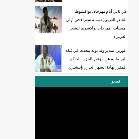
في ثاني أيام مهرجان نواكشوط
للشعر العربي(خمسة شعراء في أولى
أمسيات "مهرجان نواكشوط للشعر
العربي)
الوزير المدير ولد بونه يتحدث في قناة
البرلمانية عن مؤتمر الحزب الحاكم
المقرر نهاية الشهر الجاري/إينشيري
فيديو
DREN جديد لولاية نواذييو/إينشيري