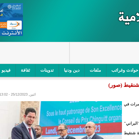
حوادث وغرائب
ملفات
دين ودنيا
تدوينات
ثقافة
فيديو
شنقيط (صور)
اجز الأمني في نواكشوط الجنوبية/إينشيري
"أمن الطرق" یشن حملة على
اثنين, 25/12/2023 - 13:02
ام التربوي/إينشيري
"الموريتانية للطيران"تصدر بيانا توضيحيا حول حادثة
مرات في
ري
"تواصل" يحدد مرشحيه للوائح الوطنية في الاستحقاقات 
لبراني"
مسابقة قرآنية/إينشيري
"حساسیة" متصاعدة بین وزیرتین في حكومة ولد ب
ة شنقيط