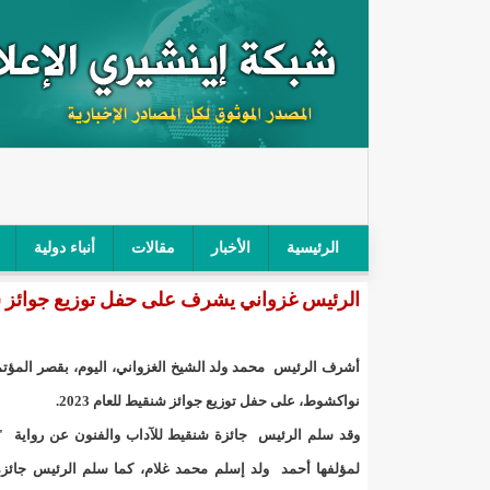
الرئيسية
الأخبار
مقالات
أنباء دولية
الرئيس غزواني يشرف على حفل توزيع جوائز 
"أمن الطرق" يحجز سيارة شرطي بعد محاولته خرق الح
"الأعلى للتهذيب" يناقش مشروع القانون التوجيهي للنظ
أشرف الرئيس محمد ولد الشيخ الغزواني، اليوم، بقصر المؤت
"الموريتانية" تقيم حفلا لتسليم جوائز "الإحياء الرمضاني 2021"/إينشي
نواكشوط، على حفل توزيع جوائز شنقيط للعام 2023.
وقد سلم الرئيس جائزة شنقيط للآداب والفنون عن رواية "ا
"جائزة شيخ القراء" تعلن إنطلاق النسخة الخامسة من 
لمؤلفها أحمد ولد إسلم محمد غلام، كما سلم الرئيس جائز