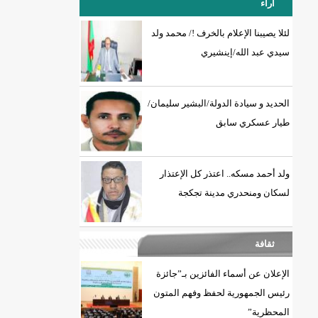
آراء
لئلا يصيبنا الإعلام بالخرف !/ محمد ولد
سيدي عبد الله/إينشيري
18إصابة جديدة بكورونا و7 حالات شفاء/إينشيري
الحديد و سيادة الدولة/البشير سليمان/
طيار عسكري سابق
ولد أحمد مسكه.. اعتذر كل الإعتذار
لسكان ومنحدري مدينة تجكجة
ثقافة
الإعلان عن أسماء الفائزين بـ”جائزة
رئيس الجمهورية لحفظ وفهم المتون
المحظرية”