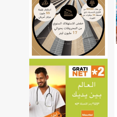
ي
تهام بعد قطع عطلة رئيسها/إينشيري
إينشيري
/إينشيري