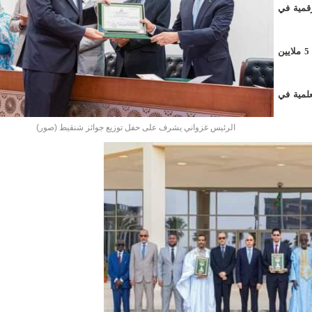
لد الشيخ سيديا يخطف الأضواء في الاستقبالات في روصو/إينشيري
رقمية في
"شنقيتل" تعلن عن تعاون جديد مع شركة belN الاعلامية/إينشيري
وتتكون جائزة شنقيط من شهادة تقديرية ومنحة مالية قدرها 5 ملايين
"شنقيتل" تعلن عن تعاون جديد مع شركة belN الاعلامية/إينشيري
لمية في
"محاولة انقلاب" في النيجر قبل تنصيب الرئيس الجديد/إينشير
الرئيس غزواني يشرف على حفل توزيع جوائز شنقيط (صور)
 لصالح شركة "كنز ماينيغ“/إينشيري
لة” إثر انهيار بئر تنقيب (أسماء)/إينشيري
"ملف العشرية" يصل غرفة الا
"موف موريتل"توزع سلالا غذائية على مئات الأسر بنواكشوط/
10عادات غذائية خاطئة يجب تجنبها في رمضان/إينشيري
1200سيارة مستوردة على متن باخرة ترسو ب"ميناء الصداقة"/إينشيري
1377يخضعون حاليا للحجر الصحي/إينشيري