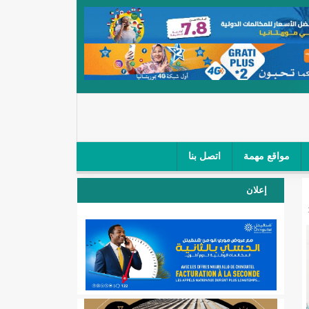
مواقع مهمة
اتصل بنا
 صغار الباعة في ملتقى طرق "كلینیك"/إينشيري
إعلان
 مطار نواكشوط (نص البيان)/إينشيري
المقبلة
لال'(أسماء)