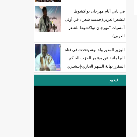
في ثاني أيام مهرجان نواكشوط
للشعر العربي(خمسة شعراء في أولى
أمسيات "مهرجان نواكشوط للشعر
العربي)
الوزير المدير ولد بونه يتحدث في قناة
البرلمانية عن مؤتمر الحزب الحاكم
المقرر نهاية الشهر الجاري/إينشيري
فيديو
DREN جديد لولاية نواذييو/إينشيري