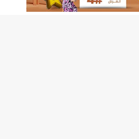
8إصابات بكورونا وحالة وفاة واحدة/إينشيري
BMIالبنك الموريتاني للاستثمار: لجأنا للقضاء دفاعا عما اتهمنا به زورا/إينشيري
CAMECالحكومة توجه ضربة موجعة لمستوردي الأدوية/إينشيري
CENI الأحزاب السياسية تشيد بمستوى التنسيق مع اللجنة الانتخابية
CSA تحدد مناطق بيع المواد الغذائية بسعر مدعوم فى نواكشوط/إينشيري
DREN جديد لولاية نواذييو/إينشيري
DREN جديد لولاية نواذييو/إينشيري
DREN جديد لولاية نواذييو/إينشيري
DREN جديد لولاية نواذييو/إينشيري