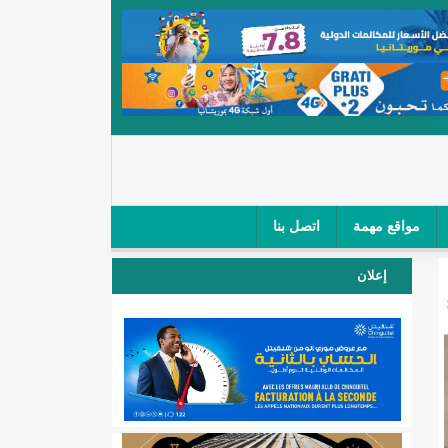
مواقع مهمة
اتصل بنا
 صغار الباعة في ملتقى طرق "كلینیك"/إينشيري
إعلان
 مطار نواكشوط (نص البيان)/إينشيري
المقبلة
لال'(أسماء)