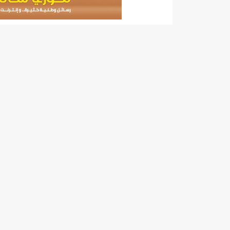
6500 حقيبة مدرسية بسيليبابي/إينشيري
6وزراء يرافقون الوزير الأول إلى المغرب لحضور أعمال اللجنة العليا المشتركة للتعاون بين البلدين/إينشيري
712مدرسا إلى مختلف الولايات/إينشيري
712مدرسا إلى مختلف الولايات/إينشيري
BCMيكشف عن: "اختلاس عدة مليارات أوقية عن طريق خيانة الأمانة والتزوير في NBM"
BMIالبنك الموريتاني للاستثمار: لجأنا للقضاء دفاعا عما اتهمنا به زورا/إينشيري
CAMECتعلن انطلاقة برنامج "ميسر" (فيديو)/إينشيري
CENIلجنة الانتخابات تعلن حصيلة جديدة للوائح الجهوية والبلدية
DREN جديد لولاية نواذييو/إينشيري
DREN جديد لولاية نواذييو/إينشيري
DREN جديد لولاية نواذييو/إينشيري
DREN جديد لولاية نواذييو/إينشيري
DREN جديد لولاية نواذييو/إينشيري
HAPA/ موقع “أنباء انفو” نشر خبراً زائفاً يمسّ أمن الوطن..!/إينشيري