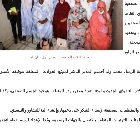
لد الشيخ سيديا يخطف الأضواء في الاستقبالات في روصو/إينشيري
الصحفية
ن النقاط
"شنقيتل" تعلن عن تعاون جديد مع شركة belN الاعلامية/إينشيري
لصحفيين
"شنقيتل" تعلن عن تعاون جديد مع شركة belN الاعلامية/إينشيري
، وتحديد
تعجلة.
"محاولة انقلاب" في النيجر قبل تنصيب الرئيس الجديد/إينشير
ر الرابع
الجديد لنقابة الصحفيين يصدر أول بيان له
 لصالح شركة "كنز ماينيغ“/إينشيري
الزميل محمد ولد أحمدو المدير الناشر لموقع الحوادث، المتعلقة بتوقيفه الأسبو
لة” إثر انهيار بئر تنقيب (أسماء)/إينشيري
"ملف العشرية" يصل غرفة الا
"موف موريتل"توزع سلالا غذائية على مئات الأسر بنواكشوط/
كتب التنفيذي الجديد، والبدء بتنفيذ بعض بنوده المتعلقة بتوحيد الجسم الصحفي، وكذل
10عادات غذائية خاطئة يجب تجنبها في رمضان/إينشيري
والمنظمات الصحفية، لإسداء الشكر على دعمها، وإنشاء آلية للتشاور والتنسيق.
1200سيارة مستوردة على متن باخرة ترسو ب"ميناء الصداقة"/إينشيري
بعة الترتيبات المتعلقة بالاتصال بالجهات الرسمية، وكذا الإعداد لرسم خطة لتجدي
1377يخضعون حاليا للحجر الصحي/إينشيري