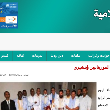
حوادث وغرائب
ملفات
دين ودنيا
تدوينات
ثقافة
فيديو
لموريتانيين/إينشيري
اجز الأمني في نواكشوط الجنوبية/إينشيري
"أمن الطرق" یشن حملة على
جمعة, 30/07/2021 - 10:27
ام التربوي/إينشيري
"الموريتانية للطيران"تصدر بيانا توضيحيا حول حادثة
ري
"تواصل" يحدد مرشحيه للوائح الوطنية في الاستحقاقات 
ء اليوم
مؤتمر الرابع
مسابقة قرآنية/إينشيري
"حساسیة" متصاعدة بین وزیرتین في حكومة ولد ب
وعُقد هذا الاجتماع