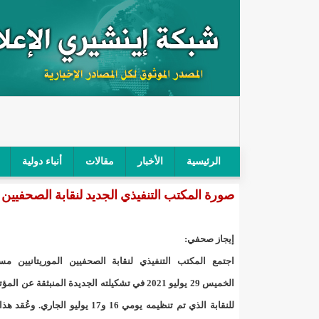
الرئيسية
الأخبار
مقالات
أنباء دولية
صورة المكتب التنفيذي الجديد لنقابة الصحفيين ا
"أمن الطرق" يحجز سيارة شرطي بعد محاولته خرق الح
"الأعلى للتهذيب" يناقش مشروع القانون التوجيهي للنظ
إيجاز صحفي:
"الموريتانية" تقيم حفلا لتسليم جوائز "الإحياء الرمضاني 2021"/إينشي
اجتمع المكتب التنفيذي لنقابة الصحفيين الموريتانيين مسا
الخميس 29 يوليو 2021 في تشكيلته الجديدة المنبثقة عن ال
"جائزة شيخ القراء" تعلن إنطلاق النسخة الخامسة من 
للنقابة الذي تم تنظيمه يومي 16 و17 يوليو الجاري. 