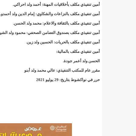
أمين تنفيذي مكلف بأخلاقيات المهنة: أحمد ولد احراكي.
17حالة إصابة جديدة ب"كورونا" و12 حالة شفاء/إينشيري
أمين تنفيذي مكلف بالنزاعات والشكاوي: إمام الدين ولد أحمدو.
أمين تنفيذي مكلف بالثقافة والاعلام: محمد ولد الحسن.
17حالة إصابة جديدة ب"كورونا" و12 حالة شفاء/إينشيري
أمين تنفيذي مكلف بصندوق التضامن الصحفي: محمود ولد الشي
19إصابة جديدة بكورونا و17 حالة شفاء/إينشيري
200 ألف أوقية السعر الجديد لخدمة "
أمين تنفيذي مكلف بالحريات: الحسين ولد زين.
أمين تنفيذي مكلف بالمالية:
200طن من الأسماك توزع على 20 ألف أسرة فى انواكشوط وانواذيبو/إينشيري
الحسن ولد أعمر جودة.
24مقاييس الأمطار خلال 24 ساعة الماضية/إينشيري
مقرر عام للمكتب التنفيذي: عالي محمد ولد أبنو
3 ثلاث تعيينات في مجلس الوزراء (أسماء)/إينشيري
حرر في نواكشوط بتاريخ: 29 يوليو 2021
32حالة جديدة ب"كورونا"/إينشيري
3ثلاثة أيام حداد بموريتانيا إثر وفاة أمير الكويت بعد صراع مع المرض/إيينشيري
490إصابة جديدة بكورونا و55 حالة شفاء/إينشيري
4جنرالات جد
5600أسرة في الحوض الشرقي تستفيد من الكهرباء حسب وزير البترول ول عبد السلام/إينشيري
59من الأساتذة المتعاونين مع مؤسسات التعليم العالي مهددون بالفصل من الوزير ول سالم/إينشيري