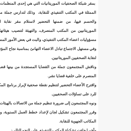
"حلف الوفاق الوطني" بقيادة العلامة الشيخ الفخامة و
بمقر شبكة الصحفيات الموريتانيات التي هي إحدى المنظمات 
الممثلة في المكتب التنفيذي للنقابة، وذلك لتدارس جملة م
"شنقيتل" تعلن عن تعاون جديد مع شركة belN الاعلامية/إينشيري
والحسم فيها، من ضمنها التحضير لاستلام مقر نقابة ا
"شنقيتل" تعلن عن تعاون جديد مع شركة belN الاعلامية/إينشيري
الموريتانيين من المكتب المنصرف، والتهيئة لتنصيب هيئاتها
مسؤوليات اعضاء المكتب التنفيذي، والبت في بعض الأمور المس
"شنقيتل" تعلن عن تعاون جديد مع شركة belN الاعلامية/إينشيري
وفي مستهل الاجتماع تبادل الاعضاء التهانئ بمناسبة نجاح المؤتم
"معادن موريتانيا" تتراجع عن إتفاق مع شركات التعدين
لنقابة الصحفيين الموريتانيين.
وناقش المجتمعون جملة من القضايا المستجدة من بينها قضية 
"معادن موريتانيا" تسبب في وفاة منقب في “منطقة ازكو
المنصرم على خلفية قضايا نشر.
"موريتل"تحمل العلامة التجارية الجديدة(Moov Mauritel)/إينشيري
واقترح الأعضاء التحضير لتنظيم نقطة صحفية لإبراز برنامج الم
للرد على تساؤلات الصحفيين.
10عادات غذائية خاطئة يجب تجنبها في رمضان/إينشيري
ونوه المجتمعون إلى ضرورة تنظيم جملة من الاتصالات بالهيئات 
11وفاة شخصا في حادث سير غرب بوتلميت و غزواني يعزي/إينشيري
وقرر المجتمعون تشكيل لجان لإعداد خطط العمل السنوية، ولمتا
المكاتب الجهوية للنقابة.
12دولة بينها موريتانيا تشارك في مناورات عسكرية/إينشيري
وأخيرا جاءت تشكيلة المكتب التنفيذي على النحو التالي: