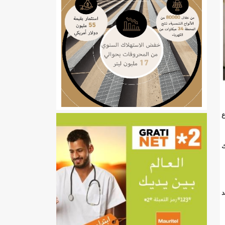
ي
ع
تهام بعد قطع عطلة رئيسها/إينشيري
إينشيري
/إينشيري
ك
د