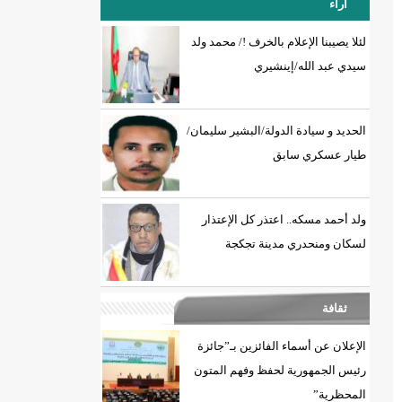
آراء
لئلا يصيبنا الإعلام بالخرف !/ محمد ولد
سيدي عبد الله/إينشيري
18إصابة جديدة بكورونا و7 حالات شفاء/إينشيري
الحديد و سيادة الدولة/البشير سليمان/
طيار عسكري سابق
ولد أحمد مسكه.. اعتذر كل الإعتذار
لسكان ومنحدري مدينة تجكجة
ثقافة
الإعلان عن أسماء الفائزين بـ”جائزة
رئيس الجمهورية لحفظ وفهم المتون
المحظرية”