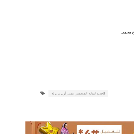
17حالة إصابة جديدة ب"كورونا" و12 حالة شفاء/إينشيري
17حالة إصابة جديدة ب"كورونا" و12 حالة شفاء/إينشيري
188مخالفة خلال شهر يونيو ترصدها وزارة التجارة/الوزيرة منت مكناس
خ محمد.
تسمين" المواقع الاخبارية الموريتانية/إينشيري
20سنة مدة العقد بين سلطة أنواذيب الحرة و الاتحادية الموريتانية لكرة القدم/إينشيري
27إصابة جديدة بفيروس "كورونا" في نواكشوط/إينشيري
3 ثلاث تعيينات في مجلس الوزراء (أسماء)/إينشيري
31إصابة جديدة بكورونا و 13 حالة شفاء/إينشيري
31إصابة جديدة بكورونا و 13 حالة شفاءinchiri
433لصالح 11 وزارة/إينشيري
الجديد لنقابة الصحفيين يصدر أول بيان له
د من الدرك و الحرس/إينشيري
60ألف مترشح يشاركون في امتحانات ختم الدورس الإعدادية/إيينشيري