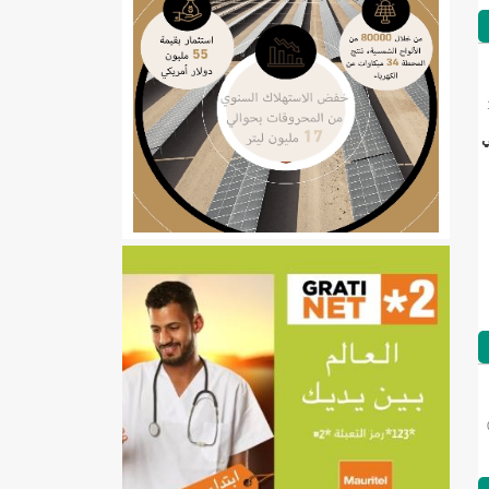
ي
ي
تهام بعد قطع عطلة رئيسها/إينشيري
إينشيري
/إينشيري