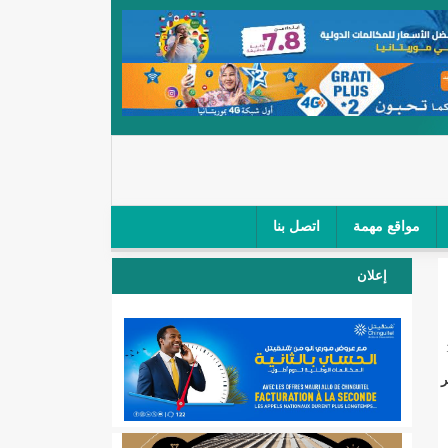
مواقع مهمة
اتصل بنا
 صغار الباعة في ملتقى طرق "كلینیك"/إينشيري
إعلان
 مطار نواكشوط (نص البيان)/إينشيري
المقبلة
ر
لال'(أسماء)