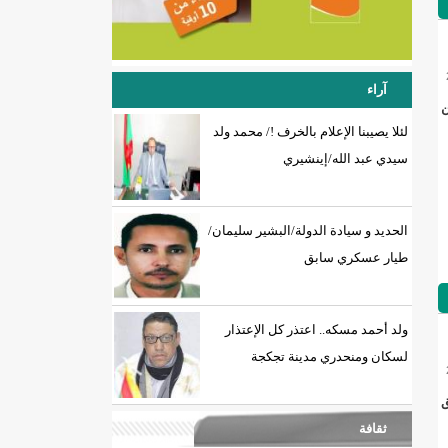
آراء
ن
لئلا يصيبنا الإعلام بالخرف !/ محمد ولد
سيدي عبد الله/إينشيري
الحديد و سيادة الدولة/البشير سليمان/
طيار عسكري سابق
ولد أحمد مسكه.. اعتذر كل الإعتذار
لسكان ومنحدري مدينة تجكجة
ق
ثقافة