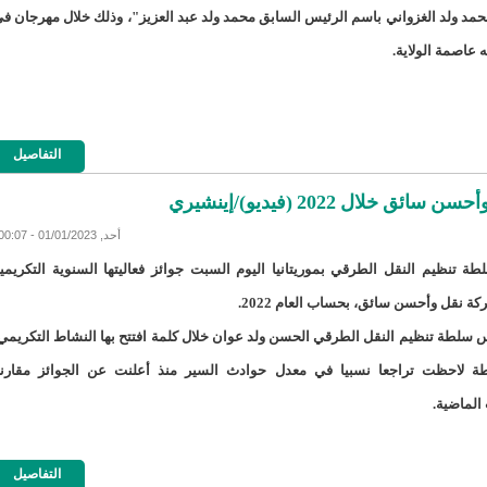
مد ولد الغزواني باسم الرئيس السابق محمد ولد عبد العزيز"، وذلك خلال مهرجان ف
17حالة إصابة جديدة ب"كورونا" و12 حالة شفاء/إينشيري
17حالة إصابة جديدة ب"كورونا" و12 حالة شفاء/إينشيري
 عاصمة الولاية.
188مخالفة خلال شهر يونيو ترصدها وزارة التجارة/الوزيرة منت مكناس
تسمين" المواقع الاخبارية الموريتانية/إينشيري
التفاصيل
20سنة مدة العقد بين سلطة أنواذيب الحرة و الاتحادية الموريتانية لكرة القدم/إينشيري
 2022 (فيديو)/إينشيري
27إصابة جديدة بفيروس "كورونا" في نواكشوط/إينشيري
3 ثلاث تعيينات في مجلس الوزراء (أسماء)/إينشيري
أحد, 01/01/2023 - 00:07
 تنظيم النقل الطرقي بموريتانيا اليوم السبت جوائز فعاليتها السنوية التكريمي
31إصابة جديدة بكورونا و 13 حالة شفاء/إينشيري
31إصابة جديدة بكورونا و 13 حالة شفاءinchiri
ة نقل وأحسن سائق، بحساب العام 2022.
433لصالح 11 وزارة/إينشيري
 سلطة تنظيم النقل الطرقي الحسن ولد عوان خلال كلمة افتتح بها النشاط التكريمي
ة لاحظت تراجعا نسبيا في معدل حوادث السير منذ أعلنت عن الجوائز مقارن
د من الدرك و الحرس/إينشيري
الماضية.
التفاصيل
60ألف مترشح يشاركون في امتحانات ختم الدورس الإعدادية/إيينشيري