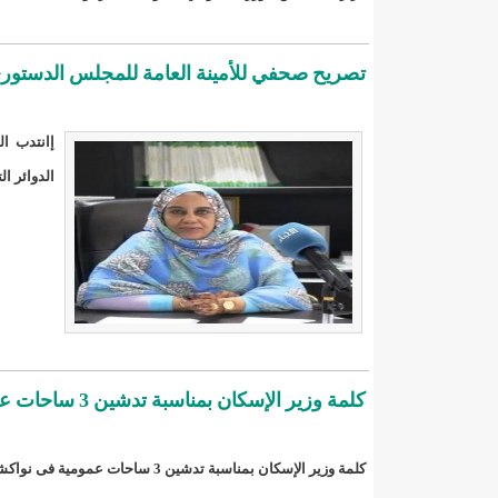
"حلف الوفاق الوطني" بقيادة العلامة الشيخ الفخامة و
"شنقيتل" تعلن عن تعاون جديد مع شركة belN الاعلامية/إينشيري
تصريح صحفي للأمينة العامة للمجلس الدستوري،
"شنقيتل" تعلن عن تعاون جديد مع شركة belN الاعلامية/إينشيري
إانتدب ا
"شنقيتل" تعلن عن تعاون جديد مع شركة belN الاعلامية/إينشيري
الدوائر ال
"معادن موريتانيا" تتراجع عن إتفاق مع شركات التعدين
"معادن موريتانيا" تسبب في وفاة منقب في “منطقة ازكو
"موريتل"تحمل العلامة التجارية الجديدة(Moov Mauritel)/إينشيري
10عادات غذائية خاطئة يجب تجنبها في رمضان/إينشيري
كلمة وزير الإسكان بمناسبة تدشين 3 ساحات عمومية فى نواكشوط(فيديو)
11وفاة شخصا في حادث سير غرب بوتلميت و غزواني يعزي/إينشيري
كلمة وزير الإسكان بمناسبة تدشين 3 ساحات عمومية فى نواكشوط
12دولة بينها موريتانيا تشارك في مناورات عسكرية/إينشيري