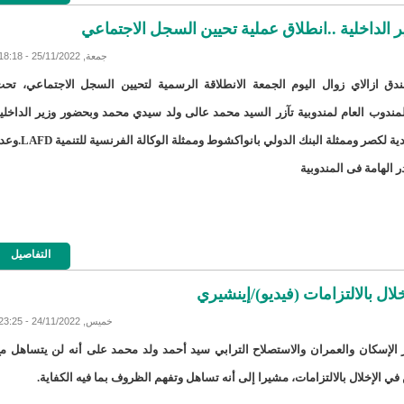
الداخلية ..انطلاق عملية تحيين السجل الاجتماعي
جمعة, 25/11/2022 - 18:18
8إصابات بكورونا وحالة وفاة واحدة/إينشيري
دق ازالاي زوال اليوم الجمعة الانطلاقة الرسمية لتحيين السجل الاجتماعي، تح
ندوب العام لمندوبية تآزر السيد محمد عالى ولد سيدي محمد وبحضور وزير الداخلي
BMIالبنك الموريتاني للاستثمار: لجأنا للقضاء دفاعا عما اتهمنا به زورا/إينشيري
وعمدة بلدية لكصر وممثلة البنك الدولي بانواكشوط وممثلة الوكالة الفرنس
CAMECالحكومة توجه ضربة موجعة لمستوردي الأدوية/إينشيري
ر الهامة فى المندوبية
CENI الأحزاب السياسية تشيد بمستوى التنسيق مع اللجنة الانتخابية
CSA تحدد مناطق بيع المواد الغذائية بسعر مدعوم فى نواكشوط/إينشيري
التفاصيل
DREN جديد لولاية نواذييو/إينشيري
DREN جديد لولاية نواذييو/إينشيري
ال بالالتزامات (فيديو)/إينشيري
خميس, 24/11/2022 - 23:25
DREN جديد لولاية نواذييو/إينشيري
DREN جديد لولاية نواذييو/إينشيري
الإسكان والعمران والاستصلاح الترابي سيد أحمد ولد محمد على أنه لن يتساهل م
 في الإخلال بالالتزامات، مشيرا إلى أنه تساهل وتفهم الظروف بما فيه الكفاية.