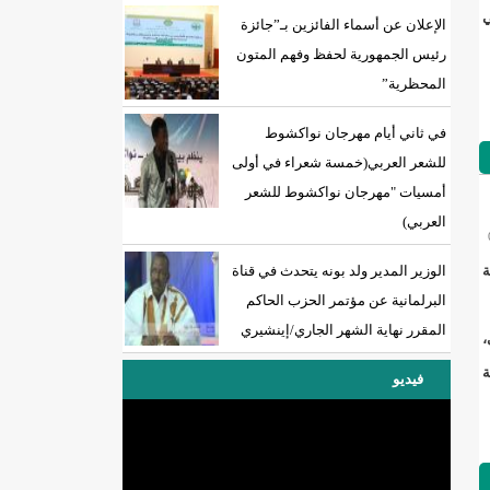
ي
الإعلان عن أسماء الفائزين بـ”جائزة
رئيس الجمهورية لحفظ وفهم المتون
المحظرية”
18إصابة جديدة بكورونا و7 حالات شفاء/إينشيري
في ثاني أيام مهرجان نواكشوط
للشعر العربي(خمسة شعراء في أولى
أمسيات "مهرجان نواكشوط للشعر
العربي)
ة
الوزير المدير ولد بونه يتحدث في قناة
البرلمانية عن مؤتمر الحزب الحاكم
المقرر نهاية الشهر الجاري/إينشيري
،
ة
فيديو