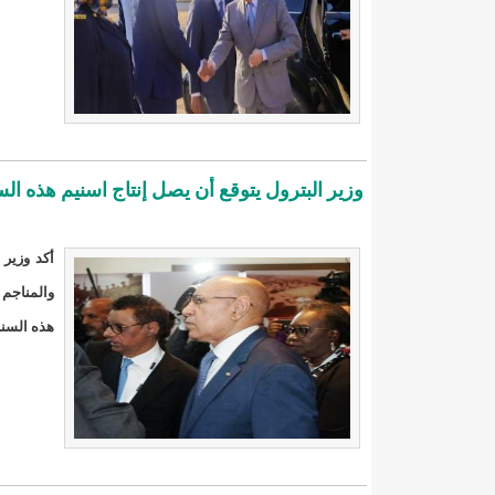
HAPAترفض عروض للتنافس على نيل رخصة لقناة وإذاعة خاصتين/إينشيري
HAPAتعلن عن عرض رخصتي تشغيل جديدتين لمحطة إذاعية ومحطة تلفزية/إينشيري
MCMتتقدم بشكوى دولية ضد الدولة الموريتانية/إينشيري
MOOV "موف موريتل" خدمة الإنترنت الجيلين 2G و 3G في منطقة الشكات
وزير البترول يتوقع أن يصل إنتاج اسنيم هذه السنة 13.3 مليون طن (فيديو)/إي
REDISSElllينظم دورة تكوينية لصالح اللجان الجهوية لتسيير المظالم
أكد وزير 
REDISSElllينظم دورة تكوينية لصالح اللجان الجهوية لتسيير المظالم
والمناجم 
SGول أخطيره يفتتح ورشة تدريبية حول إعداد المشاريع البحثية/إينشيري
هذه السنة إلى 13,3
SNDEشعب بين مطرقة العطش بأيادي "ولد البنيه" و سندان الجائحة/إينشيري
SOMAGAZتخفض سعر الغاز المنزلي بمناسبة رمضان/إينشيري
SOMELECتنفي إجراء تعيينات جديدة/إينشيري
SOMELECمشكل