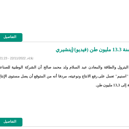
HAPAتعلن أسماء الشركات المتقدمة بملفات لنيل رخص إنشاء مؤسسات إعلامية جديدة/إينشيري
HAPAتنذر مؤسسة الشروق ميديا بعد تحقيقاتها عن "معادن موريتانيا"(بيان)
MCMتسريح 10% من عمالها/إينشيري
MCMتسريح 10% من عمالها/إينشيري
التفاصيل
NKTTتفاصيل مبادرة ولد هيدالة لتسوية الخلاف بين الرئيس غزواني وسلفه/إينشيري
نشيري
REDISSElllينظم دورة تكوينية لصالح اللجان الجهوية لتسيير المظالم
ثلاثاء, 22/11/2022 - 21:23
البترول والطاقة والمعادن عبد السلام ولد محمد صالح أن الشركة الوطنية للصناع
REDISSElllينظم دورة تكوينية لصالح اللجان الجهوية لتسيير المظالم
"اسنيم" تعمل على رفع الانتاج ونوعيته، مردفا أنه من المتوقع أن يصل مستوى الإنتا
SNDEتغييرات واسعة في الشركة الوطنية للماء- أسماء/إينشيري
 مليون طن.
SNIMﻻ ﺗﻘﻭﻡ ﺷﺭﻛﺔ "ﺳﻧﻳﻡ" ﺑﻣﺎ ﻳﻠﺯﻡ للتحضير لﺯﻳﺎﺭﺓ ﺍﻟﺮﺋﻴﺲ ﻭﻟﺪ ﺍﻟﻐﺰﻭﺍﻧﻲ ﻟﻤﺪﻳﻨﺔ ﺍﺯﻭﻳﺮﺍﺕ/إيينشيري
SOMELECتركيب العدادات الذكية سيبدأ تدريجيا خلال الشهر الجاري
التفاصيل
ة حي العدالة بالنعمة تقرر حلها بشكل نهائى/إينشيري