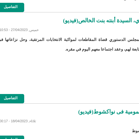
لد الشيخ سيديا يخطف الأضواء في الاستقبالات في روصو/إينشيري
التفاصيل
"شنقيتل" تعلن عن تعاون جديد مع شركة belN الاعلامية/إينشيري
 السيدة أبنته بنت الخالص(فيديو)
خميس, 27/04/2023 - 10:53
"شنقيتل" تعلن عن تعاون جديد مع شركة belN الاعلامية/إينشيري
لمجلس الدستوري قضاة المقاطعات لمواكبة الانتخابات المرتقبة، وحل نزاعاتها ف
"محاولة انقلاب" في النيجر قبل تنصيب الرئيس الجديد/إينشير
تابعة لهم، وعقد اجتماعا معهم اليوم في مقره.
 لصالح شركة "كنز ماينيغ“/إينشيري
لة” إثر انهيار بئر تنقيب (أسماء)/إينشيري
"ملف العشرية" يصل غرفة الا
"موف موريتل"توزع سلالا غذائية على مئات الأسر بنواكشوط/
التفاصيل
10عادات غذائية خاطئة يجب تجنبها في رمضان/إينشيري
1200سيارة مستوردة على متن باخرة ترسو ب"ميناء الصداقة"/إينشيري
ثلاثاء, 18/04/2023 - 00:17
1377يخضعون حاليا للحجر الصحي/إينشيري