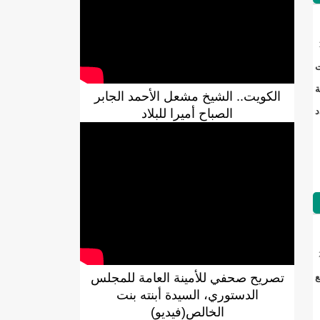
ت
ة
الكويت.. الشيخ مشعل الأحمد الجابر
ية للتنمية LAFD.وعدد
الصباح أميرا للبلاد
DREN جديد لولاية نواذييو/إينشيري
تصريح صحفي للأمينة العامة للمجلس
ع
الدستوري، السيدة أبنته بنت
الخالص(فيديو)