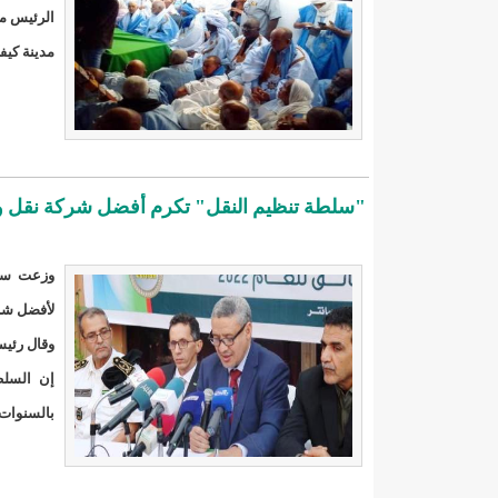
الرئيس مح
17حالة إصابة جديدة ب"كورونا" و12 حالة شفاء/إينشيري
مدينة كيفه
17حالة إصابة جديدة ب"كورونا" و12 حالة شفاء/إينشيري
19إصابة جديدة بكورونا و17 حالة شفاء/إينشيري
200 ألف أوقية السعر الجديد لخدمة "
200طن من الأسماك توزع على 20 ألف أسرة فى انواكشوط وانواذيبو/إينشيري
"سلطة تنظيم النقل" تكرم أفضل شركة نقل وأحسن سائق خلال
24مقاييس الأمطار خلال 24 ساعة الماضية/إينشيري
وزعت سلطة
3 ثلاث تعيينات في مجلس الوزراء (أسماء)/إينشيري
لأفضل شرك
32حالة جديدة ب"كورونا"/إينشيري
3ثلاثة أيام حداد بموريتانيا إثر وفاة أمير الكويت بعد صراع مع المرض/إيينشيري
وقال رئيس
إن السلط
490إصابة جديدة بكورونا و55 حالة شفاء/إينشيري
4جنرالات جد
بالسنوات 
5600أسرة في الحوض الشرقي تستفيد من الكهرباء حسب وزير البترول ول عبد السلام/إينشيري
59من الأساتذة المتعاونين مع مؤسسات التعليم العالي مهددون بالفصل من الوزير ول سالم/إينشيري