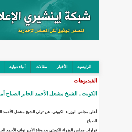
الرئيسية
الأخبار
مقالات
أنباء دولية
الفيديوهات
"أمن الطرق" يحجز سيارة شرطي بعد محاولته خرق الح
الكويت.. الشيخ مشعل الأحمد الجابر الصباح أميرا
"الأعلى للتهذيب" يناقش مشروع القانون التوجيهي للنظ
"الموريتانية" تقيم حفلا لتسليم جوائز "الإحياء الرمضاني 2021"/إينشي
أعلن مجلس الوزراء الكويتي، عن تولي الشيخ مشعل الأحمد الجا
الصباح.
"جائزة شيخ القراء" تعلن إنطلاق النسخة الخامسة من 
قرارات مجلس الوزراء الكويتي بعد وفاة الأمير نواف الأحمد الجا