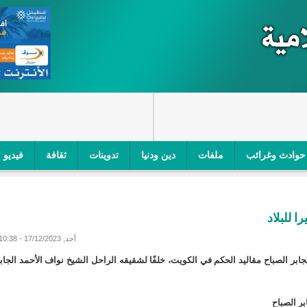
حوادث وغرائب
ملفات
دين ودنيا
تدوينات
ثقافة
فيديو
اجز الأمني في نواكشوط الجنوبية/إينشيري
"أمن الطرق" یشن حملة على
 للبلاد
ام التربوي/إينشيري
"الموريتانية للطيران"تصدر بيانا توضيحيا حول حادثة
أحد, 17/12/2023 - 10:38
ري
"تواصل" يحدد مرشحيه للوائح الوطنية في الاستحقاقات 
بر الصباح مقاليد الحكم في الكويت، خلفًا لشقيقه الراحل الشيخ نواف الأحمد الجاب
مسابقة قرآنية/إينشيري
"حساسیة" متصاعدة بین وزیرتین في حكومة ولد ب
بر الصباح