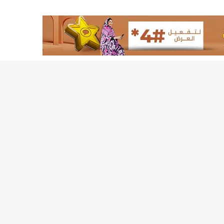
لد الشيخ سيديا يخطف الأضواء في الاستقبالات في روصو/إينشيري
"شنقيتل" تعلن عن تعاون جديد مع شركة belN الاعلامية/إينشيري
"شنقيتل" تعلن عن تعاون جديد مع شركة belN الاعلامية/إينشيري
"محاولة انقلاب" في النيجر قبل تنصيب الرئيس الجديد/إينشير
 لصالح شركة "كنز ماينيغ“/إينشيري
لة” إثر انهيار بئر تنقيب (أسماء)/إينشيري
"ملف العشرية" يصل غرفة الا
"موف موريتل"توزع سلالا غذائية على مئات الأسر بنواكشوط/
10عادات غذائية خاطئة يجب تجنبها في رمضان/إينشيري
1200سيارة مستوردة على متن باخرة ترسو ب"ميناء الصداقة"/إينشيري
1377يخضعون حاليا للحجر الصحي/إينشيري