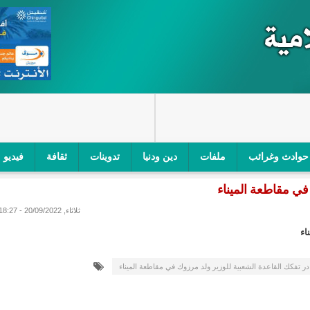
حوادث وغرائب
ملفات
دين ودنيا
تدوينات
ثقافة
فيديو
في مقاطعة الميناء
اجز الأمني في نواكشوط الجنوبية/إينشيري
"أمن الطرق" یشن حملة على
ثلاثاء, 20/09/2022 - 18:27
ام التربوي/إينشيري
"الموريتانية للطيران"تصدر بيانا توضيحيا حول حادثة
اء
ري
"تواصل" يحدد مرشحيه للوائح الوطنية في الاستحقاقات 
در تفكك القاعدة الشعبية للوزير ولد مرزوك في مقاطعة الميناء
مسابقة قرآنية/إينشيري
"حساسیة" متصاعدة بین وزیرتین في حكومة ولد ب