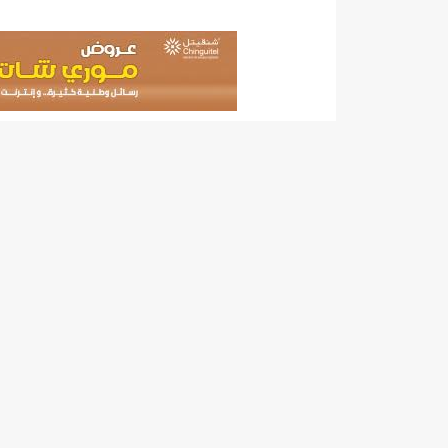
"حلف الوفاق الوطني" بقيادة العلامة الشيخ الفخامة و
"شنقيتل" تعلن عن تعاون جديد مع شركة belN الاعلامية/إينشيري
"شنقيتل" تعلن عن تعاون جديد مع شركة belN الاعلامية/إينشيري
"شنقيتل" تعلن عن تعاون جديد مع شركة belN الاعلامية/إينشيري
"معادن موريتانيا" تتراجع عن إتفاق مع شركات التعدين
"معادن موريتانيا" تسبب في وفاة منقب في “منطقة ازكو
"موريتل"تحمل العلامة التجارية الجديدة(Moov Mauritel)/إينشيري
10عادات غذائية خاطئة يجب تجنبها في رمضان/إينشيري
11وفاة شخصا في حادث سير غرب بوتلميت و غزواني يعزي/إينشيري
12دولة بينها موريتانيا تشارك في مناورات عسكرية/إينشيري