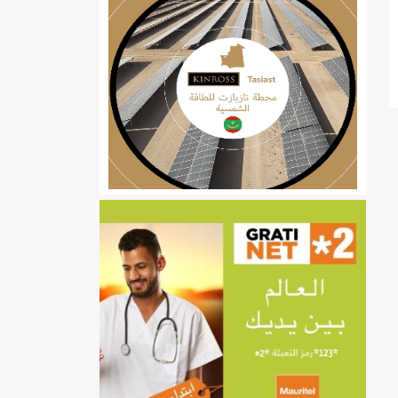
ي
تهام بعد قطع عطلة رئيسها/إينشيري
إينشيري
/إينشيري