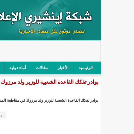
الرئيسية
الأخبار
مقالات
أنباء دولية
بوادر تفكك القاعدة الشعبية للوزير ولد مرزوك 
"أمن الطرق" يحجز سيارة شرطي بعد محاولته خرق الح
"الأعلى للتهذيب" يناقش مشروع القانون التوجيهي للنظ
بوادر تفكك القاعدة الشعبية للوزير ولد مرزوك في مقاطعة المين
"الموريتانية" تقيم حفلا لتسليم جوائز "الإحياء الرمضاني 2021"/إينشي
بوا
"جائزة شيخ القراء" تعلن إنطلاق النسخة الخامسة من 