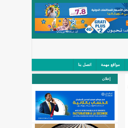
مواقع مهمة
اتصل بنا
 صغار الباعة في ملتقى طرق "كلینیك"/إينشيري
إعلان
 مطار نواكشوط (نص البيان)/إينشيري
المقبلة
لال'(أسماء)