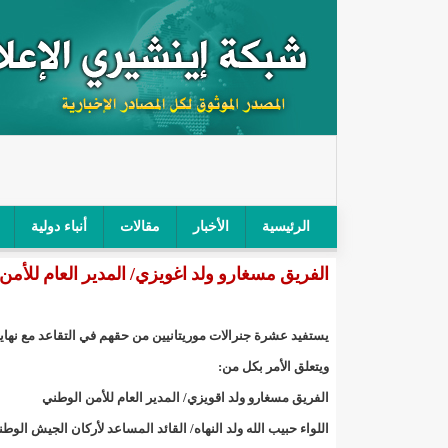
الرئيسية
الأخبار
مقالات
أنباء دولية
الفريق مسغارو ولد اغويزي/ المدير العام للأمن الوطن
"أمن الطرق" يحجز سيارة شرطي بعد محاولته خرق الح
"الأعلى للتهذيب" يناقش مشروع القانون التوجيهي للنظ
يستفيد عشرة جنرالات موريتانيين من حقهم في التقاعد مع نهاية عام 2023 ا
"الموريتانية" تقيم حفلا لتسليم جوائز "الإحياء الرمضاني 2021"/إينشي
ويتعلق الأمر بكل من:
الفريق مسغارو ولد اقويزي/ المدير العام للأمن الوطني
"جائزة شيخ القراء" تعلن إنطلاق النسخة الخامسة من 
اللواء حبيب الله ولد النهاه/ القائد المساعد لأركان الجيش الوط