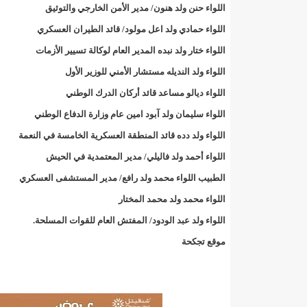
"حلف الوفاق الوطني" بقيادة العلامة الشيخ الفخامة و
اللواء حنن ولد هنون/ مدير الأمن الخارجي والتوثيق
اللواء حمادي ولد اعل مولود/ قائد الطيران العسكري
"شنقيتل" تعلن عن تعاون جديد مع شركة belN الاعلامية/إينشيري
اللواء ختار ولد نبده المدير العام لوكالة تسيير الأزمات
"شنقيتل" تعلن عن تعاون جديد مع شركة belN الاعلامية/إينشيري
اللواء ولد النديله مستشار الأمني للوزير الأول
اللواء ديالو مساعد قائد أركان الدرك الوطني
"شنقيتل" تعلن عن تعاون جديد مع شركة belN الاعلامية/إينشيري
اللواء سليمان ولد آبود امين عام وزارة الدفاع الوطني
"معادن موريتانيا" تتراجع عن إتفاق مع شركات التعدين
اللواء ولد دده قائد المنطقة العسكرية الخامسة في النعمة
اللواء أحمد ولد فاليلي/ مدير المعتمدية في الحيش
"معادن موريتانيا" تسبب في وفاة منقب في “منطقة ازكو
الطبيب اللواء محمد ولد رافع/ مدير المستشفى العسكري
"موريتل"تحمل العلامة التجارية الجديدة(Moov Mauritel)/إينشيري
اللواء محمد ولد محمد المختار
اللواء ولد عبد الودود/ المفتش العام للقوات المسلحة.
10عادات غذائية خاطئة يجب تجنبها في رمضان/إينشيري
موقع تجكحة
11وفاة شخصا في حادث سير غرب بوتلميت و غزواني يعزي/إينشيري
12دولة بينها موريتانيا تشارك في مناورات عسكرية/إينشيري