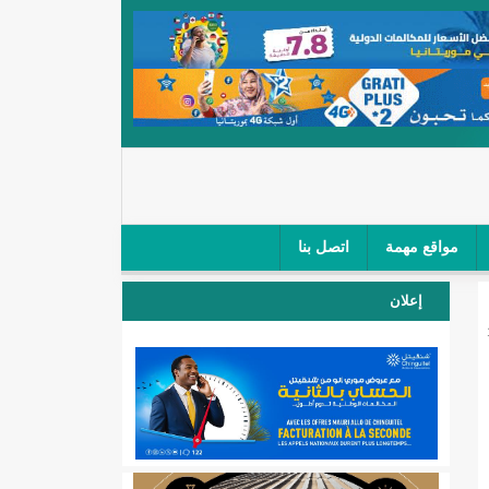
مواقع مهمة
اتصل بنا
 صغار الباعة في ملتقى طرق "كلینیك"/إينشيري
إعلان
 مطار نواكشوط (نص البيان)/إينشيري
المقبلة
لال'(أسماء)