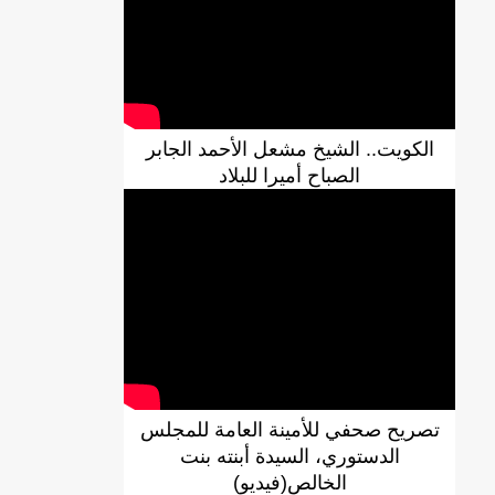
الكويت.. الشيخ مشعل الأحمد الجابر
الصباح أميرا للبلاد
DREN جديد لولاية نواذييو/إينشيري
تصريح صحفي للأمينة العامة للمجلس
الدستوري، السيدة أبنته بنت
الخالص(فيديو)