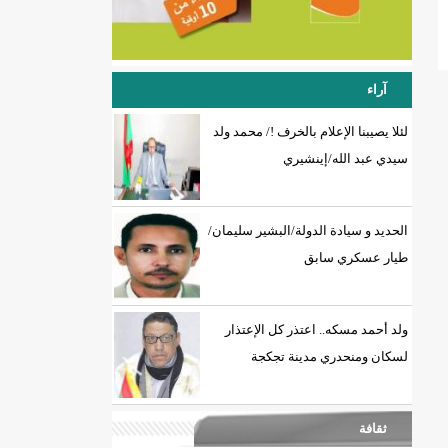
آراء
لئلا يصيبنا الإعلام بالخرف !/ محمد ولد
سيدي عبد الله/إينشيري
الحديد و سيادة الدولة/البشير سليمان/
طيار عسكري سابق
ولد أحمد مسكه.. اعتذر كل الإعتذار
لسكان ومنحدري مدينة تجكجة
ثقافة