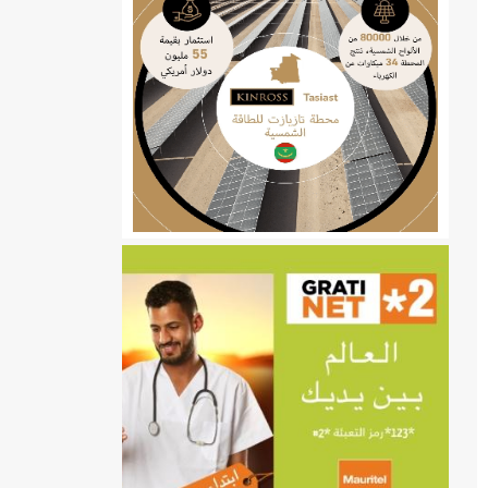
ي
تهام بعد قطع عطلة رئيسها/إينشيري
إينشيري
/إينشيري