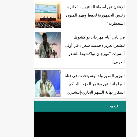
الإعلان عن أسماء الفائزين بـ”جائزة
رئيس الجمهورية لحفظ وفهم المتون
المحظرية”
18إصابة جديدة بكورونا و7 حالات شفاء/إينشيري
في ثاني أيام مهرجان نواكشوط
للشعر العربي(خمسة شعراء في أولى
أمسيات "مهرجان نواكشوط للشعر
العربي)
الوزير المدير ولد بونه يتحدث في قناة
البرلمانية عن مؤتمر الحزب الحاكم
المقرر نهاية الشهر الجاري/إينشيري
فيديو