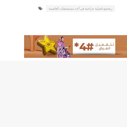
لد الشيخ سيديا يخطف الأضواء في الاستقبالات في روصو/إينشيري
ريخضع لعملية جراحية في أحد مستشفيات العاصمة
"شنقيتل" تعلن عن تعاون جديد مع شركة belN الاعلامية/إينشيري
"شنقيتل" تعلن عن تعاون جديد مع شركة belN الاعلامية/إينشيري
"محاولة انقلاب" في النيجر قبل تنصيب الرئيس الجديد/إينشير
 لصالح شركة "كنز ماينيغ“/إينشيري
لة” إثر انهيار بئر تنقيب (أسماء)/إينشيري
"ملف العشرية" يصل غرفة الا
"موف موريتل"توزع سلالا غذائية على مئات الأسر بنواكشوط/
10عادات غذائية خاطئة يجب تجنبها في رمضان/إينشيري
1200سيارة مستوردة على متن باخرة ترسو ب"ميناء الصداقة"/إينشيري
1377يخضعون حاليا للحجر الصحي/إينشيري