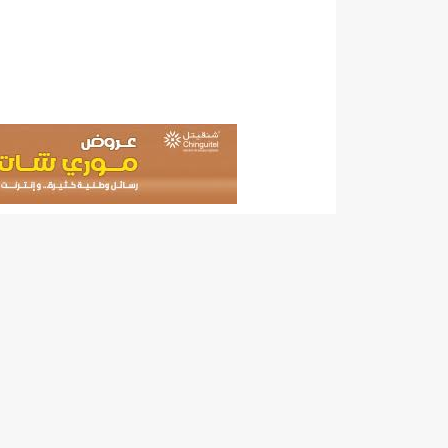
"حلف الوفاق الوطني" بقيادة العلامة الشيخ الفخامة و
"شنقيتل" تعلن عن تعاون جديد مع شركة belN الاعلامية/إينشيري
"شنقيتل" تعلن عن تعاون جديد مع شركة belN الاعلامية/إينشيري
"شنقيتل" تعلن عن تعاون جديد مع شركة belN الاعلامية/إينشيري
"معادن موريتانيا" تتراجع عن إتفاق مع شركات التعدين
"معادن موريتانيا" تسبب في وفاة منقب في “منطقة ازكو
"موريتل"تحمل العلامة التجارية الجديدة(Moov Mauritel)/إينشيري
10عادات غذائية خاطئة يجب تجنبها في رمضان/إينشيري
11وفاة شخصا في حادث سير غرب بوتلميت و غزواني يعزي/إينشيري
12دولة بينها موريتانيا تشارك في مناورات عسكرية/إينشيري