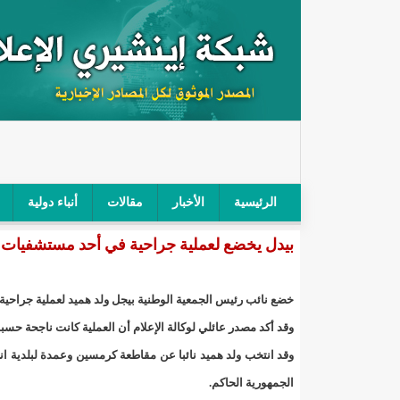
الرئيسية
الأخبار
مقالات
أنباء دولية
بيدل يخضع لعملية جراحية في أحد مستشفيات 
"أمن الطرق" يحجز سيارة شرطي بعد محاولته خرق الح
"الأعلى للتهذيب" يناقش مشروع القانون التوجيهي للنظ
خضع نائب رئيس الجمعية الوطنية بيجل ولد هميد لعملية جراح
"الموريتانية" تقيم حفلا لتسليم جوائز "الإحياء الرمضاني 2021"/إينشي
وقد أكد مصدر عائلي لوكالة الإعلام أن العملية كانت ناجحة حسب
وقد انتخب ولد هميد نائبا عن مقاطعة كرمسين وعمدة لبلدية ا
"جائزة شيخ القراء" تعلن إنطلاق النسخة الخامسة من 
الجمهورية الحاكم.