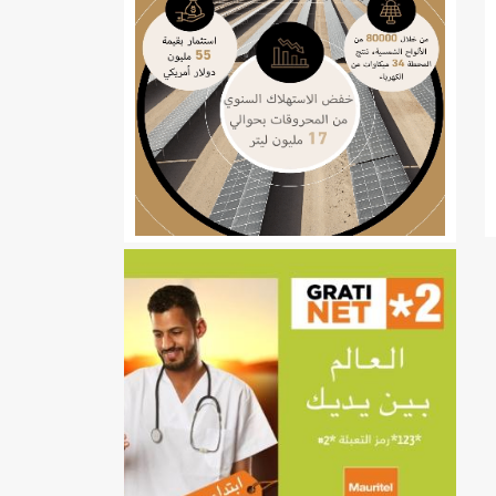
ي
تهام بعد قطع عطلة رئيسها/إينشيري
إينشيري
/إينشيري