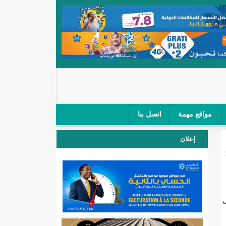
مواقع مهمة
اتصل بنا
 صغار الباعة في ملتقى طرق "كلینیك"/إينشيري
إعلان
 مطار نواكشوط (نص البيان)/إينشيري
المقبلة
ل
لال'(أسماء)