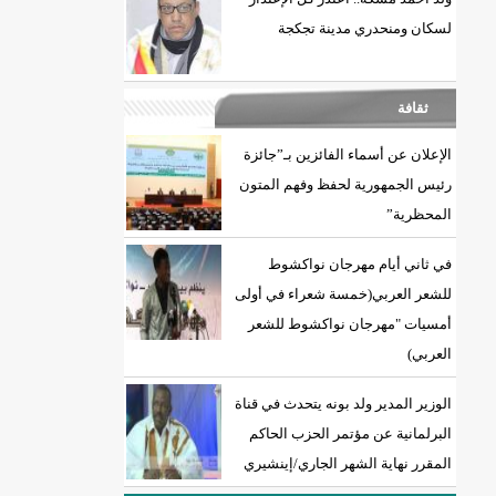
لسكان ومنحدري مدينة تجكجة
ثقافة
الإعلان عن أسماء الفائزين بـ”جائزة
رئيس الجمهورية لحفظ وفهم المتون
المحظرية”
في ثاني أيام مهرجان نواكشوط
للشعر العربي(خمسة شعراء في أولى
أمسيات "مهرجان نواكشوط للشعر
العربي)
الوزير المدير ولد بونه يتحدث في قناة
البرلمانية عن مؤتمر الحزب الحاكم
المقرر نهاية الشهر الجاري/إينشيري