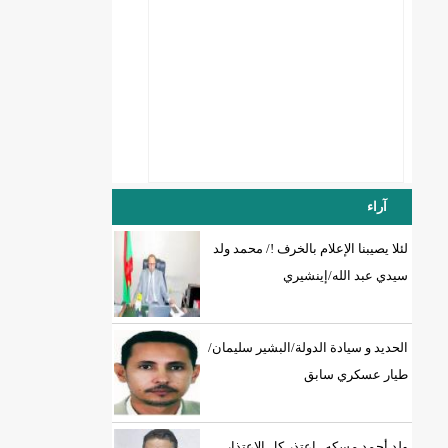
آراء
لئلا يصيبنا الإعلام بالخرف !/ محمد ولد
DREN جديد لولاية نواذييو/إينشيري
سيدي عبد الله/إينشيري
الحديد و سيادة الدولة/البشير سليمان/
طيار عسكري سابق
ولد أحمد مسكه.. اعتذر كل الإعتذار