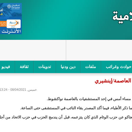
حوادث وغرائب
ملفات
دين ودنيا
تدوينات
ثقافة
فيديو
العاصمة/إينشيري
اجز الأمني في نواكشوط الجنوبية/إينشيري
"أمن الطرق" یشن حملة على
خميس, 08/04/2021 - 13:24
ام التربوي/إينشيري
"الموريتانية للطيران"تصدر بيانا توضيحيا حول حادثة
ية مساء أمس في إحد المستشفيات بالعاصمة نواكشوط.
ري
"تواصل" يحدد مرشحيه للوائح الوطنية في الاستحقاقات 
ما ذكر الأطباء، فيما أكد المصدر بقاء النائب في المستشفى حتى الساعة.
نجاكو عن حزب الوئام الذي كان يتزعمه، قبل أن يندمج الحزب في حزب الاتحاد من أج
مسابقة قرآنية/إينشيري
"حساسیة" متصاعدة بین وزیرتین في حكومة ولد ب