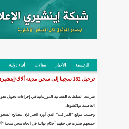
الرئيسية
الأخبار
مقالات
أنباء دولية
ترحيل 182 سجينا إلى سجن مدينة ألاك/إينشيري
"أمن الطرق" يحجز سيارة شرطي بعد محاولته خرق الح
"الأعلى للتهذيب" يناقش مشروع القانون التوجيهي للنظ
"الموريتانية" تقيم حفلا لتسليم جوائز "الإحياء الرمضاني 2021"/إينشي
العاصمة نواكشوط.
"جائزة شيخ القراء" تعلن إنطلاق النسخة الخامسة من 
جميعهم صدرت في حقهم أحكام نهائية في اتجاه سجن مدينة "أل