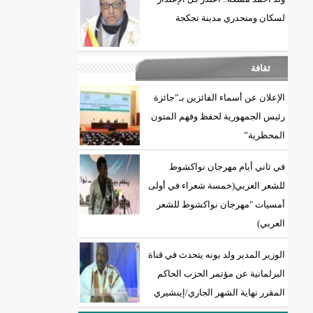
لسكان ومنحدري مدينة تجكجة
ثقافة
الإعلان عن أسماء الفائزين بـ”جائزة
رئيس الجمهورية لحفظ وفهم المتون
المحظرية”
في ثاني أيام مهرجان نواكشوط
للشعر العربي(خمسة شعراء في أولى
أمسيات "مهرجان نواكشوط للشعر
العربي)
الوزير المدير ولد بونه يتحدث في قناة
البرلمانية عن مؤتمر الحزب الحاكم
المقرر نهاية الشهر الجاري/إينشيري