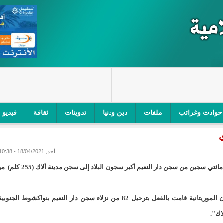
حوادث وغرائب
ملفات
دين ودنيا
تدوينات
ثقافة
فيديو
اجز الأمني في نواكشوط الجنوبية/إينشيري
"أمن الطرق" یشن حملة على
أحد, 18/04/2021 - 10:38
ام التربوي/إينشيري
"الموريتانية للطيران"تصدر بيانا توضيحيا حول حادثة
شرعت السلطات القضائية الموريتانية في إجراءات تحويل نحو مائتي سجين من سجن دار النعيم أكبر سجون البلاد إلى سجن مدينة
ري
"تواصل" يحدد مرشحيه للوائح الوطنية في الاستحقاقات 
وحسب موقع "المراقب" الذي أورد الخبر فإن مصالح السجون الموريتانية قامت بالفعل بترحيل 82 من نزلاء سجن دار النعيم بنواكشوط الجنوب
مسابقة قرآنية/إينشيري
"حساسیة" متصاعدة بین وزیرتین في حكومة ولد ب
اك".