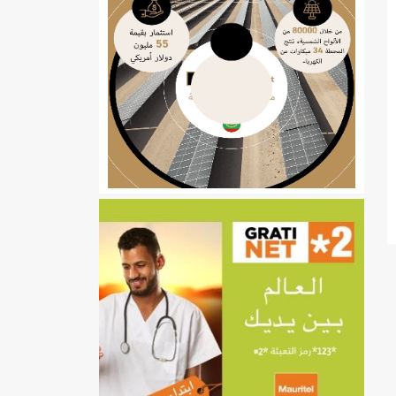
ي
تهام بعد قطع عطلة رئيسها/إينشيري
إينشيري
/إينشيري