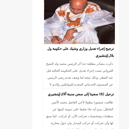
18إصابة جديدة بكورونا و7 حالات شفاء/إينشيري
ترجيح إجراء تعديل وزاري وشيك على حكومة ول
بلال/إينشيري
ذكرت مصادر مطلعة جدا أن الرئيس محمد ولد الشيخ
الغزواني بصدد إجراء تعديل على الحكومة الحالية قبل
عيد الفطر، وذلك نتيجة لما وصف بعدم رضى الرئيس
عن المستوى الخدماتي المقدم للمواطنين والذي لا
يعكس مطلقا برنامج تعهداتي.
ترحيل 182 سجينا إلى سجن مدينة ألاك/إينشيري
طالعت منشورا مطولا لأخي الفاضل محمد الأمين
الفاظل، يبدو أنه جاء تعليقا على تدوينة كتبتها عن
منظمات وشخصيات تحركت الآن، أو حُركت، كما سبق
لها وأن تحركت أو حركت لإصدار بيان حول محاربة