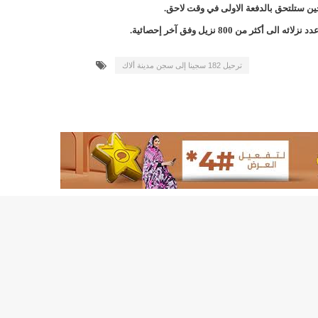
لد الشيخ سيديا يخطف الأضواء في الاستقبالات في روصو/إينشيري
ن 800 نزيل وفق آخر إحصائية.
"شنقيتل" تعلن عن تعاون جديد مع شركة belN الاعلامية/إينشيري
ترحيل 182 سجينا إلى سجن مدينة ألاك
"شنقيتل" تعلن عن تعاون جديد مع شركة belN الاعلامية/إينشيري
"محاولة انقلاب" في النيجر قبل تنصيب الرئيس الجديد/إينشير
 لصالح شركة "كنز ماينيغ“/إينشيري
لة” إثر انهيار بئر تنقيب (أسماء)/إينشيري
"ملف العشرية" يصل غرفة الا
"موف موريتل"توزع سلالا غذائية على مئات الأسر بنواكشوط/
10عادات غذائية خاطئة يجب تجنبها في رمضان/إينشيري
1200سيارة مستوردة على متن باخرة ترسو ب"ميناء الصداقة"/إينشيري
1377يخضعون حاليا للحجر الصحي/إينشيري