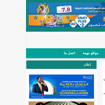
مواقع مهمة
اتصل بنا
 صغار الباعة في ملتقى طرق "كلینیك"/إينشيري
إعلان
 مطار نواكشوط (نص البيان)/إينشيري
 ألاك (255 كلم) من
المقبلة
ية،
لال'(أسماء)