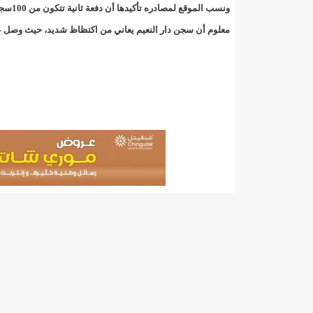
"حلف الوفاق الوطني" بقيادة العلامة الشيخ الفخامة و
ونسب الموقع لمصادره تأكيدها أن دفعة ثانية تتكون من 100سجين ستلتحق بالدفعة الاولى في وقت لاحق.
معلوم أن سجن دار النعيم يعاني من اكتظاظ شديد، حيث وصل عدد نزلائه الى أكثر م
"شنقيتل" تعلن عن تعاون جديد مع شركة belN الاعلامية/إينشيري
"شنقيتل" تعلن عن تعاون جديد مع شركة belN الاعلامية/إينشيري
"شنقيتل" تعلن عن تعاون جديد مع شركة belN الاعلامية/إينشيري
"معادن موريتانيا" تتراجع عن إتفاق مع شركات التعدين
"معادن موريتانيا" تسبب في وفاة منقب في “منطقة ازكو
"موريتل"تحمل العلامة التجارية الجديدة(Moov Mauritel)/إينشيري
10عادات غذائية خاطئة يجب تجنبها في رمضان/إينشيري
11وفاة شخصا في حادث سير غرب بوتلميت و غزواني يعزي/إينشيري
12دولة بينها موريتانيا تشارك في مناورات عسكرية/إينشيري