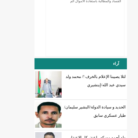
الفساد والمطالبة باستعادة الأموال الم
آراء
لئلا يصيبنا الإعلام بالخرف !/ محمد ولد
DREN جديد لولاية نواذييو/إينشيري
سيدي عبد الله/إينشيري
الحديد و سيادة الدولة/البشير سليمان/
طيار عسكري سابق
ولد أحمد مسكه.. اعتذر كل الإعتذار