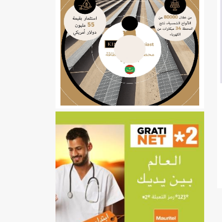
ي
تهام بعد قطع عطلة رئيسها/إينشيري
إينشيري
/إينشيري