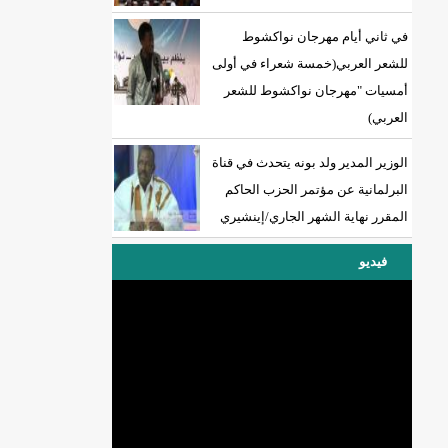
في ثاني أيام مهرجان نواكشوط
للشعر العربي(خمسة شعراء في أولى
أمسيات "مهرجان نواكشوط للشعر
العربي)
الوزير المدير ولد بونه يتحدث في قناة
البرلمانية عن مؤتمر الحزب الحاكم
المقرر نهاية الشهر الجاري/إينشيري
فيديو
DREN جديد لولاية نواذييو/إينشيري