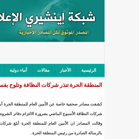
الرئيسية
الأخبار
مقالات
أنباء دولية
المنطقة الحرة تنذر شركات النظافة وتلوح بفسخ
"أمن الطرق" يحجز سيارة شرطي بعد محاولته خرق الح
"الأعلى للتهذيب" يناقش مشروع القانون التوجيهي للنظ
كشفت مصادر صحفية خاصة عن الأمين العام للمنطقة الحرة أب
"الموريتانية" تقيم حفلا لتسليم جوائز "الإحياء الرمضاني 2021"/إينشي
شركات النظافة الأسبوع الماضي بضرورة الالتزام دفاتر الشروط
وقالت المصادر ان الأمين العام للمنطقة الحرة أبلغ شركات
"جائزة شيخ القراء" تعلن إنطلاق النسخة الخامسة من 
بالرسالة الصادرة من رئيس المنطقة الحرة .