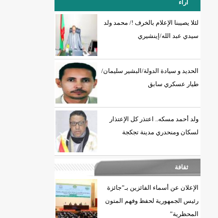
آراء
لئلا يصيبنا الإعلام بالخرف !/ محمد ولد
سيدي عبد الله/إينشيري
18إصابة جديدة بكورونا و7 حالات شفاء/إينشيري
الحديد و سيادة الدولة/البشير سليمان/
طيار عسكري سابق
ولد أحمد مسكه.. اعتذر كل الإعتذار
لسكان ومنحدري مدينة تجكجة
ثقافة
الإعلان عن أسماء الفائزين بـ”جائزة
رئيس الجمهورية لحفظ وفهم المتون
المحظرية”