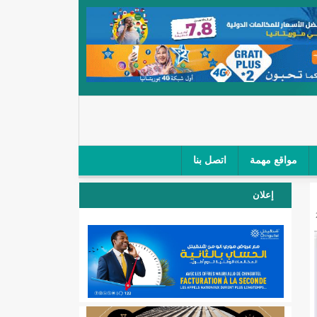
مواقع مهمة
اتصل بنا
 صغار الباعة في ملتقى طرق "كلینیك"/إينشيري
إعلان
 مطار نواكشوط (نص البيان)/إينشيري
المقبلة
لال'(أسماء)