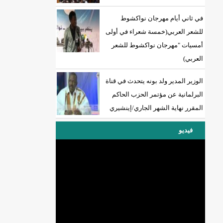
في ثاني أيام مهرجان نواكشوط
للشعر العربي(خمسة شعراء في أولى
أمسيات "مهرجان نواكشوط للشعر
العربي)
الوزير المدير ولد بونه يتحدث في قناة
البرلمانية عن مؤتمر الحزب الحاكم
المقرر نهاية الشهر الجاري/إينشيري
فيديو
DREN جديد لولاية نواذييو/إينشيري