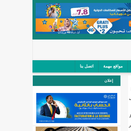
مواقع مهمة
اتصل بنا
 صغار الباعة في ملتقى طرق "كلینیك"/إينشيري
إعلان
 مطار نواكشوط (نص البيان)/إينشيري
ل
المقبلة
،
لال'(أسماء)
ر