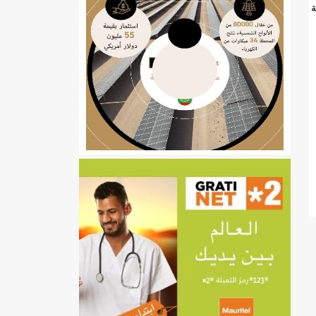
ة
ي
تهام بعد قطع عطلة رئيسها/إينشيري
إينشيري
/إينشيري