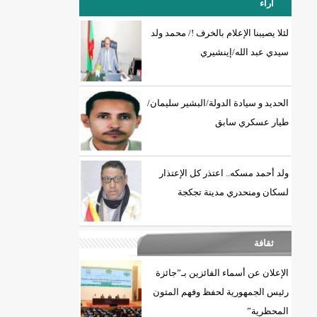
آراء
لئلا يصيبنا الإعلام بالخرف !/ محمد ولد
سيدي عبد الله/إينشيري
18إصابة جديدة بكورونا و7 حالات شفاء/إينشيري
الحديد و سيادة الدولة/البشير سليمان/
طيار عسكري سابق
ولد أحمد مسكه.. اعتذر كل الإعتذار
لسكان ومنحدري مدينة تجكجة
ثقافة
الإعلان عن أسماء الفائزين بـ”جائزة
رئيس الجمهورية لحفظ وفهم المتون
المحظرية”