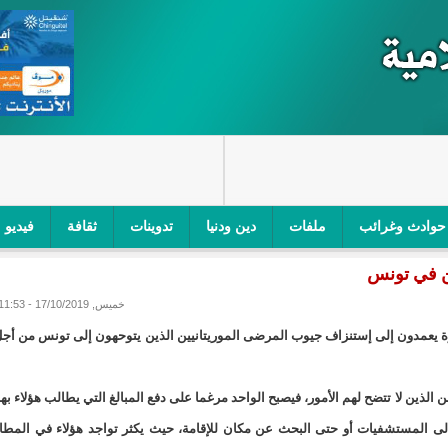
حوادث وغرائب
ملفات
دين ودنيا
تدوينات
ثقافة
فيديو
ن في تونس
اجز الأمني في نواكشوط الجنوبية/إينشيري
"أمن الطرق" یشن حملة على
خميس, 17/10/2019 - 11:53
ام التربوي/إينشيري
"الموريتانية للطيران"تصدر بيانا توضيحيا حول حادثة
ة يعمدون إلى إستنزاف جيوب المرضى الموريتانيين الذين يتوحهون إلى تونس من أج
ري
"تواصل" يحدد مرشحيه للوائح الوطنية في الاستحقاقات 
الذين لا تتضح لهم الأمور، فيصبح الواحد مرغما على دفع المبالغ التي يطالب هؤلاء بها
مسابقة قرآنية/إينشيري
"حساسیة" متصاعدة بین وزیرتین في حكومة ولد ب
لى المستشفيات أو حتى البحث عن مكان للإقامة، حيث يكثر تواجد هؤلاء في المطا