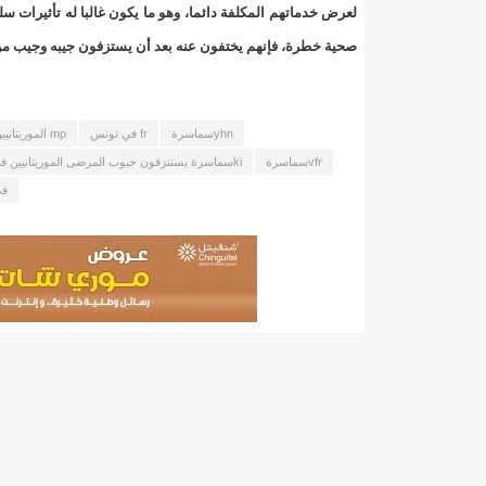
"حلف الوفاق الوطني" بقيادة العلامة الشيخ الفخامة و
لعرض خدماتهم المكلفة دائما، وهو ما يكون غالبا له تأثيرا
صحية خطرة، فإنهم يختفون عنه بعد أن يستزفون جيبه وجيب من
"شنقيتل" تعلن عن تعاون جديد مع شركة belN الاعلامية/إينشيري
"شنقيتل" تعلن عن تعاون جديد مع شركة belN الاعلامية/إينشيري
yhnسماسرة
fr في تونس
mp الموريتانيين
"شنقيتل" تعلن عن تعاون جديد مع شركة belN الاعلامية/إينشيري
vfrسماسرة
kiسماسرة يستنزفون جيوب المرضى الموريتانيين في تونس
في
"معادن موريتانيا" تتراجع عن إتفاق مع شركات التعدين
"معادن موريتانيا" تسبب في وفاة منقب في “منطقة ازكو
"موريتل"تحمل العلامة التجارية الجديدة(Moov Mauritel)/إينشيري
10عادات غذائية خاطئة يجب تجنبها في رمضان/إينشيري
11وفاة شخصا في حادث سير غرب بوتلميت و غزواني يعزي/إينشيري
12دولة بينها موريتانيا تشارك في مناورات عسكرية/إينشيري