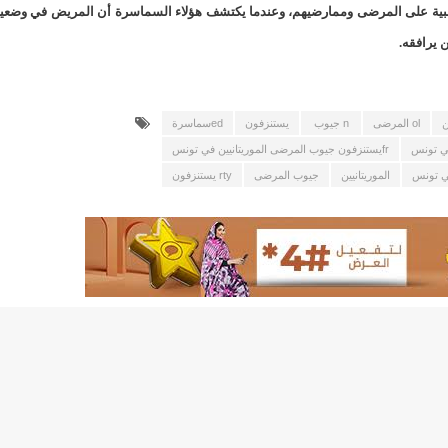
لد الشيخ سيديا يخطف الأضواء في الاستقبالات في روصو/إينشيري
ت سلبية على المرضى وممارضيهم، وعندما يكتشف هؤلاء السماسرة أن المريض في وضعي
 يرافقه.
"شنقيتل" تعلن عن تعاون جديد مع شركة belN الاعلامية/إينشيري
"شنقيتل" تعلن عن تعاون جديد مع شركة belN الاعلامية/إينشيري
ol المرضى
n جيوب
يستنزفون
edسماسرة
"محاولة انقلاب" في النيجر قبل تنصيب الرئيس الجديد/إينشير
frيستنزفون جيوب المرضى الموريتانيين في تونس
 تونس
الموريتانيين
جيوب المرضى
rty يستنزفون
 لصالح شركة "كنز ماينيغ“/إينشيري
لة” إثر انهيار بئر تنقيب (أسماء)/إينشيري
"ملف العشرية" يصل غرفة الا
"موف موريتل"توزع سلالا غذائية على مئات الأسر بنواكشوط/
10عادات غذائية خاطئة يجب تجنبها في رمضان/إينشيري
1200سيارة مستوردة على متن باخرة ترسو ب"ميناء الصداقة"/إينشيري
1377يخضعون حاليا للحجر الصحي/إينشيري