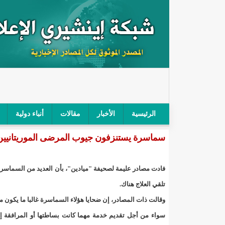
الرئيسية
الأخبار
مقالات
أنباء دولية
سماسرة يستنزفون جيوب المرضى الموريتانيي
"أمن الطرق" يحجز سيارة شرطي بعد محاولته خرق الح
"الأعلى للتهذيب" يناقش مشروع القانون التوجيهي للنظ
فادت مصادر عليمة لصحيفة "ميادين"، بأن العديد من السماسر
"الموريتانية" تقيم حفلا لتسليم جوائز "الإحياء الرمضاني 2021"/إينشي
تلقي العلاج هناك.
وقالت ذات المصادر، إن ضحايا هؤلاء السماسرة غالبا ما يكون من 
"جائزة شيخ القراء" تعلن إنطلاق النسخة الخامسة من 
سواء من أجل تقديم خدمة مهما كانت بساطتها أو المرافقة إ