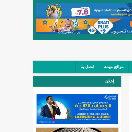
مواقع مهمة
اتصل بنا
 صغار الباعة في ملتقى طرق "كلینیك"/إينشيري
إعلان
 مطار نواكشوط (نص البيان)/إينشيري
المقبلة
لال'(أسماء)