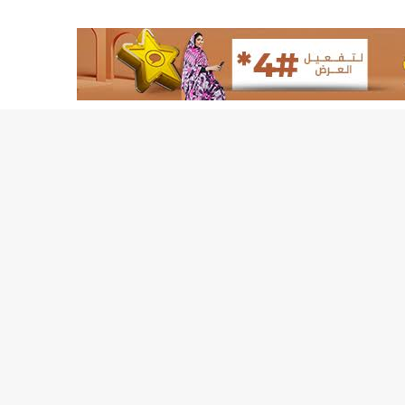
لد الشيخ سيديا يخطف الأضواء في الاستقبالات في روصو/إينشيري
"شنقيتل" تعلن عن تعاون جديد مع شركة belN الاعلامية/إينشيري
"شنقيتل" تعلن عن تعاون جديد مع شركة belN الاعلامية/إينشيري
"محاولة انقلاب" في النيجر قبل تنصيب الرئيس الجديد/إينشير
 لصالح شركة "كنز ماينيغ“/إينشيري
لة” إثر انهيار بئر تنقيب (أسماء)/إينشيري
"ملف العشرية" يصل غرفة الا
"موف موريتل"توزع سلالا غذائية على مئات الأسر بنواكشوط/
10عادات غذائية خاطئة يجب تجنبها في رمضان/إينشيري
1200سيارة مستوردة على متن باخرة ترسو ب"ميناء الصداقة"/إينشيري
1377يخضعون حاليا للحجر الصحي/إينشيري