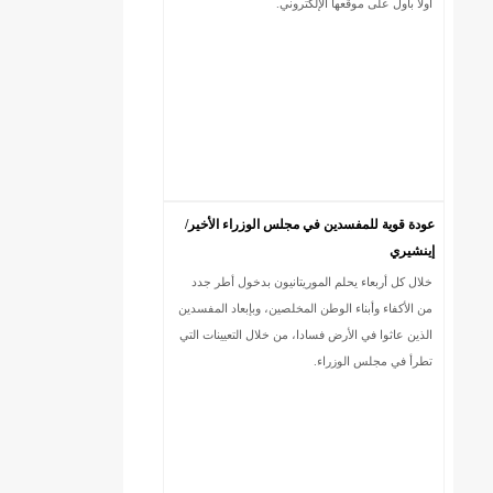
أولا بأول على موقعها الإلكتروني.
عودة قوية للمفسدين في مجلس الوزراء الأخير/
إينشيري
خلال كل أربعاء يحلم الموريتانيون بدخول أطر جدد
DREN جديد لولاية نواذييو/إينشيري
من الأكفاء وأبناء الوطن المخلصين، وبإبعاد المفسدين
الذين عاثوا في الأرض فسادا، من خلال التعيينات التي
تطرأ في مجلس الوزراء.