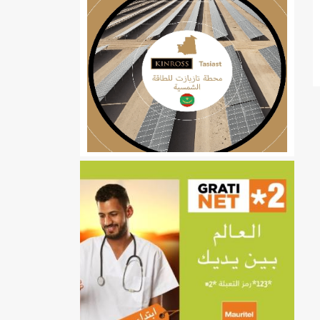
ي
تهام بعد قطع عطلة رئيسها/إينشيري
إينشيري
/إينشيري