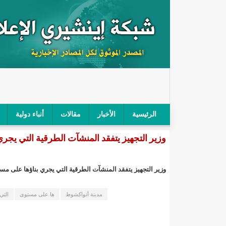
الرئيسية
الأخبار
مقالات
أنباء دولية
وزير التجهيز يتفقد المنشآت الطرقية التي يج
"أمن الطرق" يحجز سيارة شرطي بعد محاولته خرق الح
"الأعلى للتهذيب" يناقش مشروع القانون التوجيهي للنظ
وزير التجهيز يتفقد المنشآت الطرقية التي يجري بناؤها على م
"الموريتانية" تقيم حفلا لتسليم جوائز "الإحياء الرمضاني 2021"/إينشي
مدينة أنواكشوط
ها على مستوى
التي
"جائزة شيخ القراء" تعلن إنطلاق النسخة الخامسة من 