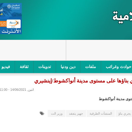
حوادث وغرائب
ملفات
دين ودنيا
تدوينات
ثقافة
فيديو
ري بناؤها على مستوى مدينة أنواكشوط/إينشيري
اجز الأمني في نواكشوط الجنوبية/إينشيري
"أمن الطرق" یشن حملة على
اثنين, 14/06/2021 - 11:00
ام التربوي/إينشيري
"الموريتانية للطيران"تصدر بيانا توضيحيا حول حادثة
ستوى مدينة أنواكشوط
ري
"تواصل" يحدد مرشحيه للوائح الوطنية في الاستحقاقات 
 يجري بناؤ
المنشآت الطرقية
جهيز يتفقد
وزير الت
مسابقة قرآنية/إينشيري
"حساسیة" متصاعدة بین وزیرتین في حكومة ولد ب