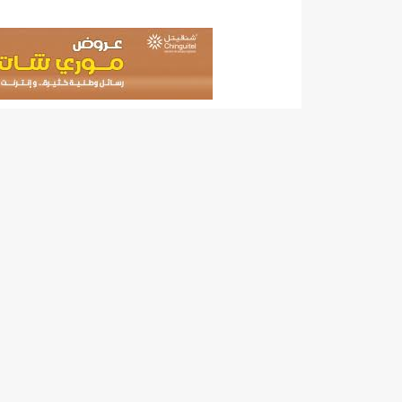
"حلف الوفاق الوطني" بقيادة العلامة الشيخ الفخامة و
"شنقيتل" تعلن عن تعاون جديد مع شركة belN الاعلامية/إينشيري
"شنقيتل" تعلن عن تعاون جديد مع شركة belN الاعلامية/إينشيري
"شنقيتل" تعلن عن تعاون جديد مع شركة belN الاعلامية/إينشيري
"معادن موريتانيا" تتراجع عن إتفاق مع شركات التعدين
"معادن موريتانيا" تسبب في وفاة منقب في “منطقة ازكو
"موريتل"تحمل العلامة التجارية الجديدة(Moov Mauritel)/إينشيري
10عادات غذائية خاطئة يجب تجنبها في رمضان/إينشيري
11وفاة شخصا في حادث سير غرب بوتلميت و غزواني يعزي/إينشيري
12دولة بينها موريتانيا تشارك في مناورات عسكرية/إينشيري