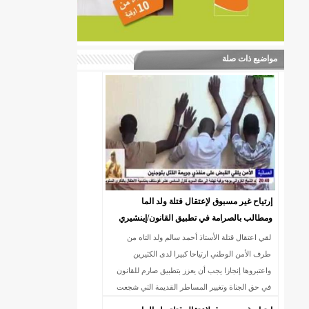
مواضيع ذات صلة
إرتياح غير مسبوق لإعتقال قتلة ولد الما
ومطالب بالصرامة في تطبيق القانون/إينشيري
لقي اعتقال قتلة الأستاذ أحمد سالم ولد التاه من
طرف الأمن الوطني ارتياحا كبيرا لدى الكثيرين
واعتبروها إنجازا يجب أن يعزز بتطبيق صارم للقانون
في حق الجناة وتغيير المساطر القديمة التي شجعت
على تنامي الجريمة المنظمة وتطور ا