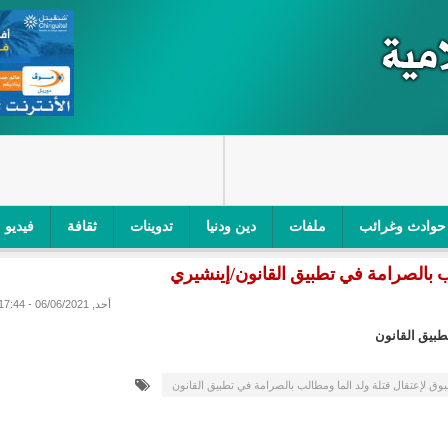
حوادث وغرائب
ملفات
دين ودنيا
تدوينات
ثقافة
فيديو
لب بالصرامة في تطبيق القانون/إينشيري
اجز الأمني في نواكشوط الجنوبية/إينشيري
"أمن الطرق" یشن حملة على
أحد, 06/06/2021 - 17:44
ام التربوي/إينشيري
"الموريتانية للطيران"تصدر بيانا توضيحيا حول حادثة
طبيق القانون
ري
"تواصل" يحدد مرشحيه للوائح الوطنية في الاستحقاقات 
بوق لإعتقال قتلة ولد الما ومطالب بالصرامة في تطبيق القانون
مسابقة قرآنية/إينشيري
"حساسیة" متصاعدة بین وزیرتین في حكومة ولد ب