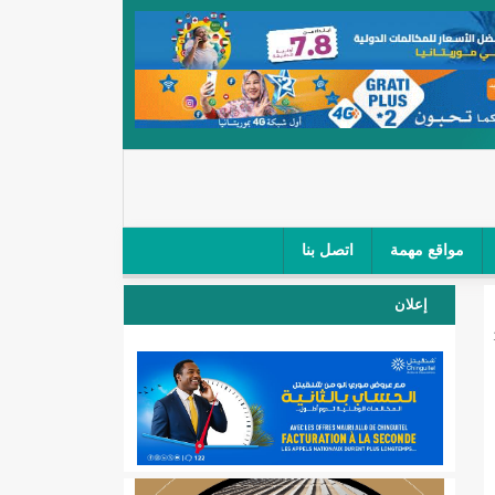
مواقع مهمة
اتصل بنا
 صغار الباعة في ملتقى طرق "كلینیك"/إينشيري
إعلان
 مطار نواكشوط (نص البيان)/إينشيري
المقبلة
لال'(أسماء)