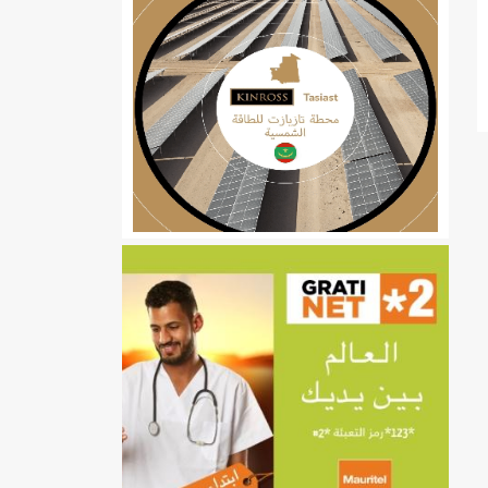
ي
تهام بعد قطع عطلة رئيسها/إينشيري
إينشيري
/إينشيري