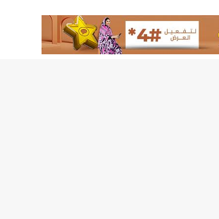
لد الشيخ سيديا يخطف الأضواء في الاستقبالات في روصو/إينشيري
"شنقيتل" تعلن عن تعاون جديد مع شركة belN الاعلامية/إينشيري
"شنقيتل" تعلن عن تعاون جديد مع شركة belN الاعلامية/إينشيري
"محاولة انقلاب" في النيجر قبل تنصيب الرئيس الجديد/إينشير
 لصالح شركة "كنز ماينيغ“/إينشيري
لة” إثر انهيار بئر تنقيب (أسماء)/إينشيري
"ملف العشرية" يصل غرفة الا
"موف موريتل"توزع سلالا غذائية على مئات الأسر بنواكشوط/
10عادات غذائية خاطئة يجب تجنبها في رمضان/إينشيري
1200سيارة مستوردة على متن باخرة ترسو ب"ميناء الصداقة"/إينشيري
1377يخضعون حاليا للحجر الصحي/إينشيري