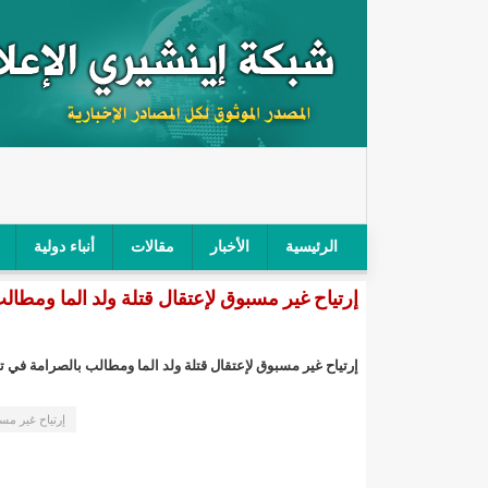
الرئيسية
الأخبار
مقالات
أنباء دولية
إرتياح غير مسبوق لإعتقال قتلة ولد الما ومطا
"أمن الطرق" يحجز سيارة شرطي بعد محاولته خرق الح
"الأعلى للتهذيب" يناقش مشروع القانون التوجيهي للنظ
إرتياح غير مسبوق لإعتقال قتلة ولد الما ومطالب بالصرامة في ت
"الموريتانية" تقيم حفلا لتسليم جوائز "الإحياء الرمضاني 2021"/إينشي
إرتياح غير مس
"جائزة شيخ القراء" تعلن إنطلاق النسخة الخامسة من 