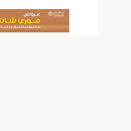
"حلف الوفاق الوطني" بقيادة العلامة الشيخ الفخامة و
"شنقيتل" تعلن عن تعاون جديد مع شركة belN الاعلامية/إينشيري
"شنقيتل" تعلن عن تعاون جديد مع شركة belN الاعلامية/إينشيري
"شنقيتل" تعلن عن تعاون جديد مع شركة belN الاعلامية/إينشيري
"معادن موريتانيا" تتراجع عن إتفاق مع شركات التعدين
"معادن موريتانيا" تسبب في وفاة منقب في “منطقة ازكو
"موريتل"تحمل العلامة التجارية الجديدة(Moov Mauritel)/إينشيري
10عادات غذائية خاطئة يجب تجنبها في رمضان/إينشيري
11وفاة شخصا في حادث سير غرب بوتلميت و غزواني يعزي/إينشيري
12دولة بينها موريتانيا تشارك في مناورات عسكرية/إينشيري