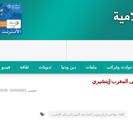
حوادث وغرائب
ملفات
دين ودنيا
تدوينات
ثقافة
فيديو
إلى المغرب/إينشيري
اجز الأمني في نواكشوط الجنوبية/إينشيري
"أمن الطرق" یشن حملة على
خميس, 01/04/2021 - 00:08
ام التربوي/إينشيري
"الموريتانية للطيران"تصدر بيانا توضيحيا حول حادثة
ري
"تواصل" يحدد مرشحيه للوائح الوطنية في الاستحقاقات 
إلغاء مفاجئ لزيارة وزير الخارجية الموريتاني إلى المغرب
مسابقة قرآنية/إينشيري
"حساسیة" متصاعدة بین وزیرتین في حكومة ولد ب