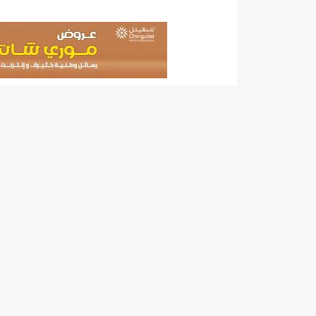
"حلف الوفاق الوطني" بقيادة العلامة الشيخ الفخامة و
"شنقيتل" تعلن عن تعاون جديد مع شركة belN الاعلامية/إينشيري
"شنقيتل" تعلن عن تعاون جديد مع شركة belN الاعلامية/إينشيري
"شنقيتل" تعلن عن تعاون جديد مع شركة belN الاعلامية/إينشيري
"معادن موريتانيا" تتراجع عن إتفاق مع شركات التعدين
"معادن موريتانيا" تسبب في وفاة منقب في “منطقة ازكو
"موريتل"تحمل العلامة التجارية الجديدة(Moov Mauritel)/إينشيري
10عادات غذائية خاطئة يجب تجنبها في رمضان/إينشيري
11وفاة شخصا في حادث سير غرب بوتلميت و غزواني يعزي/إينشيري
12دولة بينها موريتانيا تشارك في مناورات عسكرية/إينشيري