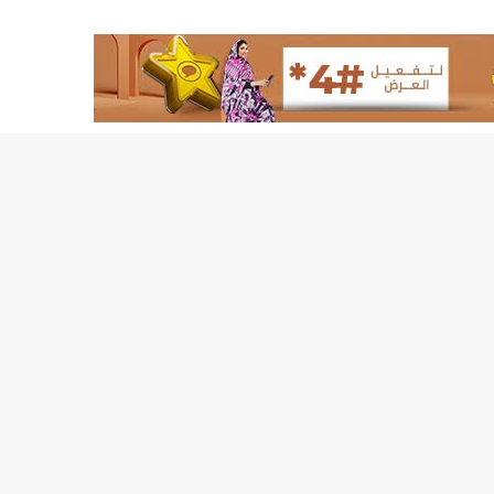
لد الشيخ سيديا يخطف الأضواء في الاستقبالات في روصو/إينشيري
"شنقيتل" تعلن عن تعاون جديد مع شركة belN الاعلامية/إينشيري
"شنقيتل" تعلن عن تعاون جديد مع شركة belN الاعلامية/إينشيري
"محاولة انقلاب" في النيجر قبل تنصيب الرئيس الجديد/إينشير
 لصالح شركة "كنز ماينيغ“/إينشيري
لة” إثر انهيار بئر تنقيب (أسماء)/إينشيري
"ملف العشرية" يصل غرفة الا
"موف موريتل"توزع سلالا غذائية على مئات الأسر بنواكشوط/
10عادات غذائية خاطئة يجب تجنبها في رمضان/إينشيري
1200سيارة مستوردة على متن باخرة ترسو ب"ميناء الصداقة"/إينشيري
1377يخضعون حاليا للحجر الصحي/إينشيري