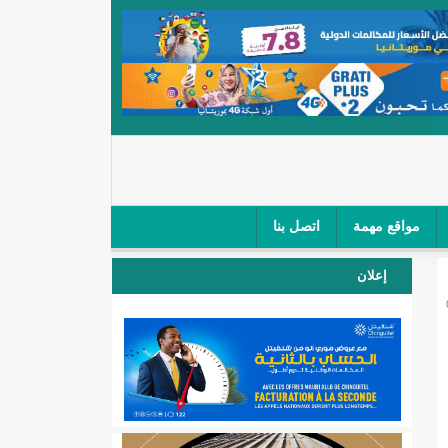
مواقع مهمة
اتصل بنا
 صغار الباعة في ملتقى طرق "كلینیك"/إينشيري
إعلان
 مطار نواكشوط (نص البيان)/إينشيري
المقبلة
لال'(أسماء)