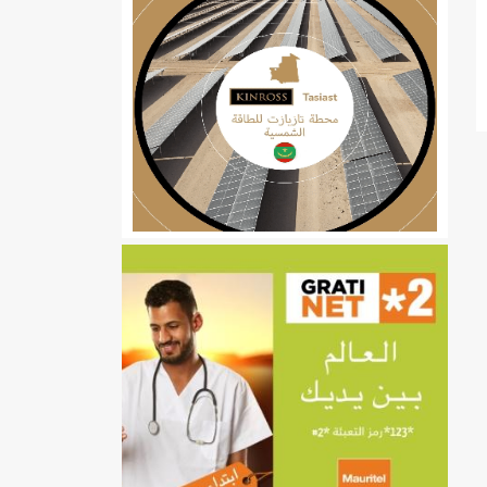
ي
تهام بعد قطع عطلة رئيسها/إينشيري
إينشيري
/إينشيري