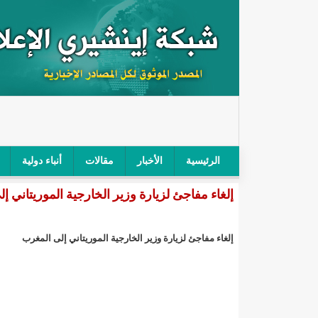
الرئيسية
الأخبار
مقالات
أنباء دولية
إلغاء مفاجئ لزيارة وزير الخارجية الموريتاني 
"أمن الطرق" يحجز سيارة شرطي بعد محاولته خرق الح
"الأعلى للتهذيب" يناقش مشروع القانون التوجيهي للنظ
إلغاء مفاجئ لزيارة وزير الخارجية الموريتاني إلى المغرب
"الموريتانية" تقيم حفلا لتسليم جوائز "الإحياء الرمضاني 2021"/إينشي
"جائزة شيخ القراء" تعلن إنطلاق النسخة الخامسة من 