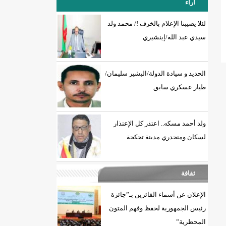
آراء
وتلتزم بأخلاقيات المه
لئلا يصيبنا الإعلام بالخرف !/ محمد ولد
سيدي عبد الله/إينشيري
18إصابة جديدة بكورونا و7 حالات شفاء/إينشيري
الحديد و سيادة الدولة/البشير سليمان/
طيار عسكري سابق
ولد أحمد مسكه.. اعتذر كل الإعتذار
لسكان ومنحدري مدينة تجكجة
ثقافة
الإعلان عن أسماء الفائزين بـ”جائزة
رئيس الجمهورية لحفظ وفهم المتون
المحظرية”