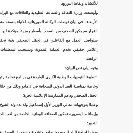
"حلف الوفاق الوطني" بقيادة العلامة الشيخ الفخامة و
للأكشاك ونقاط التوزيع.
وأوضحت وزارة الثقافة والصناعة التقليدية والعلاقات مع البرلم
"شنقيتل" تعلن عن تعاون جديد مع شركة belN الاعلامية/إينشيري
الأربعاء ، في بيان توصلت الوكالة الموريتانية للانباء بنسخة من
"شنقيتل" تعلن عن تعاون جديد مع شركة belN الاعلامية/إينشيري
القرار سيمكن الصحف من السحب بأسعار رمزية، مؤكدة انها (ا
ستواصل العمل مع الفاعلين في الحقل الصحفي بغية تحق
"شنقيتل" تعلن عن تعاون جديد مع شركة belN الاعلامية/إينشيري
إعلامي حقيقي يخدم العملية التنموية ويستجيب لمتطلبات 
"معادن موريتانيا" تتراجع عن إتفاق مع شركات التعدين
الراهنة.
وفيما يلي نص البيان:
"معادن موريتانيا" تسبب في وفاة منقب في “منطقة ازكو
"تطبيقا للتوجهات الوطنية الكبرى الواردة في برنامج فخامة رئ
"موريتل"تحمل العلامة التجارية الجديدة(Moov Mauritel)/إينشيري
وخاصة بمناسبة العيد الدو
الحقل الصحفي ودعم الممارسة الإعلامية الحرة؛
10عادات غذائية خاطئة يجب تجنبها في رمضان/إينشيري
وعملا بتوجيهات معالي الوزير الأول إسماعيل ولد بده ولد الشيخ 
11وفاة شخصا في حادث سير غرب بوتلميت و غزواني يعزي/إينشيري
وإيمانا منا بضرورة تمكين الصحافة الوطنية الخاصة من لعب الد
التعبير؛
12دولة بينها موريتانيا تشارك في مناورات عسكرية/إينشيري
ونظرا لحاجة البلد لتنويع مخرجاته الإعلامية واستمرار الصحف 