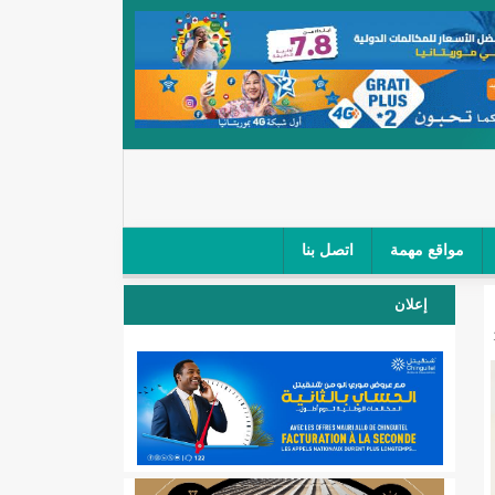
مواقع مهمة
اتصل بنا
 صغار الباعة في ملتقى طرق "كلینیك"/إينشيري
إعلان
 مطار نواكشوط (نص البيان)/إينشيري
المقبلة
لال'(أسماء)