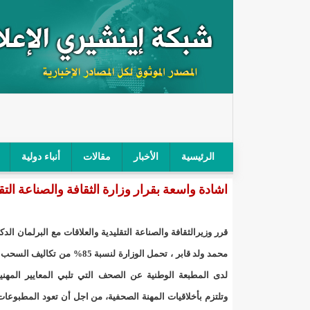
الرئيسية
الأخبار
مقالات
أنباء دولية
اشادة واسعة بقرار وزارة الثقافة والصناعة التقليدية بتحمل ال 85 بالمائة
"أمن الطرق" يحجز سيارة شرطي بعد محاولته خرق الح
"الأعلى للتهذيب" يناقش مشروع القانون التوجيهي للنظ
قرر وزيرالثقافة والصناعة التقليدية والعلاقات مع البرلمان الد
"الموريتانية" تقيم حفلا لتسليم جوائز "الإحياء الرمضاني 2021"/إينشي
محمد ولد قابر ، تحمل الوزارة لنسبة 85% من تكال
لدى المطبعة الوطنية عن الصحف التي تلبي المعايير المهنية
"جائزة شيخ القراء" تعلن إنطلاق النسخة الخامسة من 
وتلتزم بأخلاقيات المهنة الصحفية، من اجل أن تعود المطبوعات