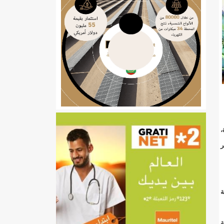
ي
تهام بعد قطع عطلة رئيسها/إينشيري
،
إينشيري
/إينشيري
ر
ة
ة