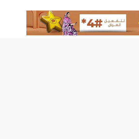
17حالة إصابة جديدة ب"كورونا" و12 حالة شفاء/إينشيري
17حالة إصابة جديدة ب"كورونا" و12 حالة شفاء/إينشيري
188مخالفة خلال شهر يونيو ترصدها وزارة التجارة/الوزيرة منت مكناس
تسمين" المواقع الاخبارية الموريتانية/إينشيري
20سنة مدة العقد بين سلطة أنواذيب الحرة و الاتحادية الموريتانية لكرة القدم/إينشيري
27إصابة جديدة بفيروس "كورونا" في نواكشوط/إينشيري
3 ثلاث تعيينات في مجلس الوزراء (أسماء)/إينشيري
31إصابة جديدة بكورونا و 13 حالة شفاء/إينشيري
31إصابة جديدة بكورونا و 13 حالة شفاءinchiri
433لصالح 11 وزارة/إينشيري
د من الدرك و الحرس/إينشيري
60ألف مترشح يشاركون في امتحانات ختم الدورس الإعدادية/إيينشيري