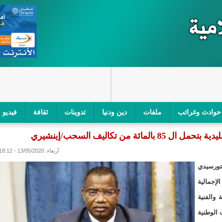
حوادث وغرائب
ملفات
دين ودنيا
تدوينات
ثقافة
فيديو
 من تكاليف السحب/إينشيري
اجز الأمني في نواكشوط الجنوبية/إينشيري
"أمن الطرق" یشن حملة على
أربعاء, 13/05/2020 - 18:12
ام التربوي/إينشيري
"الموريتانية للطيران"تصدر بيانا توضيحيا حول حادثة
كتورسيدي
ري
"تواصل" يحدد مرشحيه للوائح الوطنية في الاستحقاقات 
يف السحب الإجمالية
 والفنية
مسابقة قرآنية/إينشيري
"حساسیة" متصاعدة بین وزیرتین في حكومة ولد ب
 الوطنية