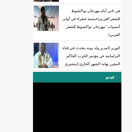
في ثاني أيام مهرجان نواكشوط
للشعر العربي(خمسة شعراء في أولى
أمسيات "مهرجان نواكشوط للشعر
العربي)
الوزير المدير ولد بونه يتحدث في قناة
البرلمانية عن مؤتمر الحزب الحاكم
المقرر نهاية الشهر الجاري/إينشيري
فيديو
DREN جديد لولاية نواذييو/إينشيري