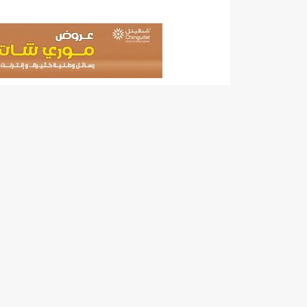
17حالة إصابة جديدة ب"كورونا" و12 حالة شفاء/إينشيري
17حالة إصابة جديدة ب"كورونا" و12 حالة شفاء/إينشيري
19إصابة جديدة بكورونا و17 حالة شفاء/إينشيري
200 ألف أوقية السعر الجديد لخدمة "
200طن من الأسماك توزع على 20 ألف أسرة فى انواكشوط وانواذيبو/إينشيري
24مقاييس الأمطار خلال 24 ساعة الماضية/إينشيري
3 ثلاث تعيينات في مجلس الوزراء (أسماء)/إينشيري
32حالة جديدة ب"كورونا"/إينشيري
3ثلاثة أيام حداد بموريتانيا إثر وفاة أمير الكويت بعد صراع مع المرض/إيينشيري
490إصابة جديدة بكورونا و55 حالة شفاء/إينشيري
4جنرالات جد
5600أسرة في الحوض الشرقي تستفيد من الكهرباء حسب وزير البترول ول عبد السلام/إينشيري
59من الأساتذة المتعاونين مع مؤسسات التعليم العالي مهددون بالفصل من الوزير ول سالم/إينشيري