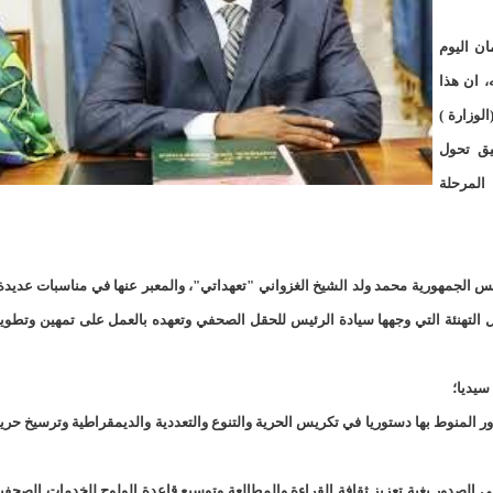
لد الشيخ سيديا يخطف الأضواء في الاستقبالات في روصو/إينشيري
ان اليوم
"شنقيتل" تعلن عن تعاون جديد مع شركة belN الاعلامية/إينشيري
ه، ان هذا
"شنقيتل" تعلن عن تعاون جديد مع شركة belN الاعلامية/إينشيري
لوزارة )
يق تحول
"محاولة انقلاب" في النيجر قبل تنصيب الرئيس الجديد/إينشير
المرحلة
 لصالح شركة "كنز ماينيغ“/إينشيري
لة” إثر انهيار بئر تنقيب (أسماء)/إينشيري
"ملف العشرية" يصل غرفة الا
يس الجمهورية محمد ولد الشيخ الغزواني "تعهداتي"، والمعبر عنها في مناسبات عديدة
"موف موريتل"توزع سلالا غذائية على مئات الأسر بنواكشوط/
لي للصحافة في 3 مايو وذلك من خلال التهنئة التي وجهها سيادة الرئيس للحقل الصحفي وتعهده بالعمل على تمهين وتطوي
10عادات غذائية خاطئة يجب تجنبها في رمضان/إينشيري
سيديا؛
1200سيارة مستوردة على متن باخرة ترسو ب"ميناء الصداقة"/إينشيري
ور المنوط بها دستوريا في تكريس الحرية والتنوع والتعددية والديمقراطية وترسيخ حري
1377يخضعون حاليا للحجر الصحي/إينشيري
في الصدور بغية تعزيز ثقافة القراءة والمطالعة وتوسيع قاعدة الولوج للخدمات الصحفي