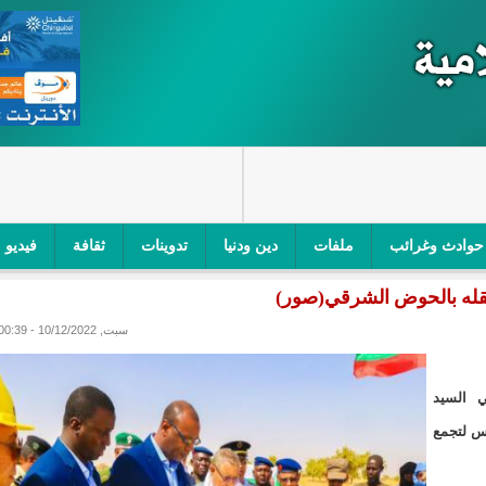
حوادث وغرائب
ملفات
دين ودنيا
تدوينات
ثقافة
فيديو
بقله بالحوض الشرقي(صور)
اجز الأمني في نواكشوط الجنوبية/إينشيري
"أمن الطرق" یشن حملة على
سبت, 10/12/2022 - 00:39
ام التربوي/إينشيري
"الموريتانية للطيران"تصدر بيانا توضيحيا حول حادثة
ري
"تواصل" يحدد مرشحيه للوائح الوطنية في الاستحقاقات 
ي السيد
س لتجمع
مسابقة قرآنية/إينشيري
"حساسیة" متصاعدة بین وزیرتین في حكومة ولد ب