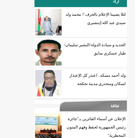
آراء
لئلا يصيبنا الإعلام بالخرف !/ محمد ولد
سيدي عبد الله/إينشيري
18إصابة جديدة بكورونا و7 حالات شفاء/إينشيري
الحديد و سيادة الدولة/البشير سليمان/
طيار عسكري سابق
ولد أحمد مسكه.. اعتذر كل الإعتذار
لسكان ومنحدري مدينة تجكجة
ثقافة
الإعلان عن أسماء الفائزين بـ”جائزة
رئيس الجمهورية لحفظ وفهم المتون
المحظرية”