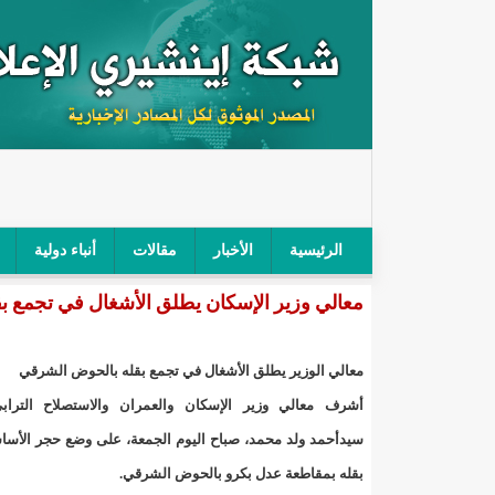
الرئيسية
الأخبار
مقالات
أنباء دولية
معالي وزير الإسكان يطلق الأشغال في تجمع 
"أمن الطرق" يحجز سيارة شرطي بعد محاولته خرق الح
"الأعلى للتهذيب" يناقش مشروع القانون التوجيهي للنظ
معالي الوزير يطلق الأشغال في تجمع بقله بالحوض الشرقي
"الموريتانية" تقيم حفلا لتسليم جوائز "الإحياء الرمضاني 2021"/إينشي
أشرف معالي وزير الإسكان والعمران والاستصلاح التراب
سيدأحمد ولد محمد، صباح اليوم الجمعة، على وضع حجر الأسا
"جائزة شيخ القراء" تعلن إنطلاق النسخة الخامسة من 
بقله بمقاطعة عدل بكرو بالحوض الشرقي.