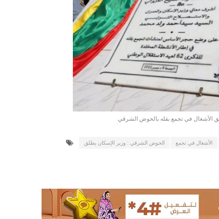
17حالة إصابة جديدة ب"كورونا" و12 حالة شفاء/إينشيري
17حالة إصابة جديدة ب"كورونا" و12 حالة شفاء/إينشيري
188مخالفة خلال شهر يونيو ترصدها وزارة التجارة/الوزيرة منت مكناس
تسمين" المواقع الاخبارية الموريتانية/إينشيري
20سنة مدة العقد بين سلطة أنواذيب الحرة و الاتحادية الموريتانية لكرة القدم/إينشيري
27إصابة جديدة بفيروس "كورونا" في نواكشوط/إينشيري
3 ثلاث تعيينات في مجلس الوزراء (أسماء)/إينشيري
لق الأشغال في تجمع بقله بالحوض الشرقي
31إصابة جديدة بكورونا و 13 حالة شفاء/إينشيري
31إصابة جديدة بكورونا و 13 حالة شفاءinchiri
الأشغال في تجمع
الحوض الشرقي : وزير الإسكان يطلق
433لصالح 11 وزارة/إينشيري
د من الدرك و الحرس/إينشيري
60ألف مترشح يشاركون في امتحانات ختم الدورس الإعدادية/إيينشيري