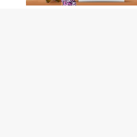
8إصابات بكورونا وحالة وفاة واحدة/إينشيري
BMIالبنك الموريتاني للاستثمار: لجأنا للقضاء دفاعا عما اتهمنا به زورا/إينشيري
CAMECالحكومة توجه ضربة موجعة لمستوردي الأدوية/إينشيري
CENI الأحزاب السياسية تشيد بمستوى التنسيق مع اللجنة الانتخابية
CSA تحدد مناطق بيع المواد الغذائية بسعر مدعوم فى نواكشوط/إينشيري
DREN جديد لولاية نواذييو/إينشيري
DREN جديد لولاية نواذييو/إينشيري
DREN جديد لولاية نواذييو/إينشيري
DREN جديد لولاية نواذييو/إينشيري