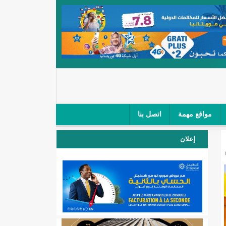
مواقع مهمة
اتصل بنا
 صغار الباعة في ملتقى طرق "كلینیك"/إينشيري
إعلان
 مطار نواكشوط (نص البيان)/إينشيري
المقبلة
لال'(أسماء)