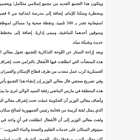
"حلف الوفاق الوطني" بقيادة العلامة الشيخ الفخامة و
ويتكون هذا التجمع الجديد من مجمع إسلامي متكامل؛ ويتضم
ومحظرة وسكنا للإمام، 
"شنقيتل" تعلن عن تعاون جديد مع شركة belN الاعلامية/إينشيري
استيعابية تقدر بـ 500 تلميذ، ونقطة صحية 
"شنقيتل" تعلن عن تعاون جديد مع شركة belN الاعلامية/إينشيري
وسوقين أحدهما للماشية، ومبنى إداريا، إضافة إلى مخطط
حديث وشبكة مياه.
"شنقيتل" تعلن عن تعاون جديد مع شركة belN الاعلامية/إينشيري
وبعد إزاحة الستار عن اللوحة التذكارية للتجمع، تجول معالي ا
"معادن موريتانيا" تتراجع عن إتفاق مع شركات التعدين
هذه المنشآت التي انطلقت فيها الأشغال بالتزامن تحت إشراف
العسكرية كرب عمل منتدب من طرف قطاع الإسكان والعمران وا
"معادن موريتانيا" تسبب في وفاة منقب في “منطقة ازكو
وفي تصريح صحفي قال معالي الوزير إن إنشاء هذا التجمع يأتي
"موريتل"تحمل العلامة التجارية الجديدة(Moov Mauritel)/إينشيري
هذه المنطقة في مارس الماضي رفقة السيد الوالي لنرى ما يمك
وأضاف معالي الوزير أن الحكومة عملت تحت إشراف معالي الوزي
10عادات غذائية خاطئة يجب تجنبها في رمضان/إينشيري
الذي يمثل لفتة كريمة من فخامة رئيس الجمهورية لصالح سكان 
11وفاة شخصا في حادث سير غرب بوتلميت و غزواني يعزي/إينشيري
ولفت معالي الوزير إلى أن الأشغال انطلقت في آنٍ واحد في إش
سيتوفر السكان على خدمات التعليم والصحة والماء الشروب، "ما ي
12دولة بينها موريتانيا تشارك في مناورات عسكرية/إينشيري
كان معالي الوزير مرفوقا بوالي الحوض الشرقي السيد إسلمو ول