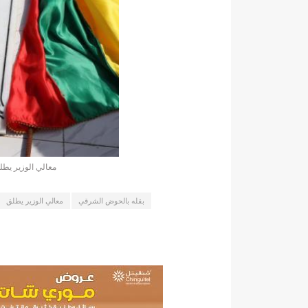
17حالة إصابة جديدة ب"كورونا" و12 حالة شفاء/إينشيري
17حالة إصابة جديدة ب"كورونا" و12 حالة شفاء/إينشيري
19إصابة جديدة بكورونا و17 حالة شفاء/إينشيري
200 ألف أوقية السعر الجديد لخدمة "
200طن من الأسماك توزع على 20 ألف أسرة فى انواكشوط وانواذيبو/إينشيري
24مقاييس الأمطار خلال 24 ساعة الماضية/إينشيري
معالي الوزير يط
3 ثلاث تعيينات في مجلس الوزراء (أسماء)/إينشيري
بقله بالحوض الشرقي
معالي الوزير يطلق
32حالة جديدة ب"كورونا"/إينشيري
3ثلاثة أيام حداد بموريتانيا إثر وفاة أمير الكويت بعد صراع مع المرض/إيينشيري
490إصابة جديدة بكورونا و55 حالة شفاء/إينشيري
4جنرالات جد
5600أسرة في الحوض الشرقي تستفيد من الكهرباء حسب وزير البترول ول عبد السلام/إينشيري
59من الأساتذة المتعاونين مع مؤسسات التعليم العالي مهددون بالفصل من الوزير ول سالم/إينشيري