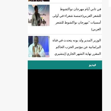
في ثاني أيام مهرجان نواكشوط
للشعر العربي(خمسة شعراء في أولى
أمسيات "مهرجان نواكشوط للشعر
العربي)
الوزير المدير ولد بونه يتحدث في قناة
البرلمانية عن مؤتمر الحزب الحاكم
المقرر نهاية الشهر الجاري/إينشيري
فيديو
DREN جديد لولاية نواذييو/إينشيري