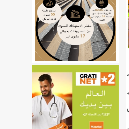
ي
تهام بعد قطع عطلة رئيسها/إينشيري
ت
إينشيري
/إينشيري
،
ا
،