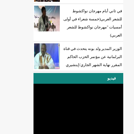
في ثاني أيام مهرجان نواكشوط
للشعر العربي(خمسة شعراء في أولى
أمسيات "مهرجان نواكشوط للشعر
العربي)
الوزير المدير ولد بونه يتحدث في قناة
البرلمانية عن مؤتمر الحزب الحاكم
المقرر نهاية الشهر الجاري/إينشيري
فيديو
DREN جديد لولاية نواذييو/إينشيري