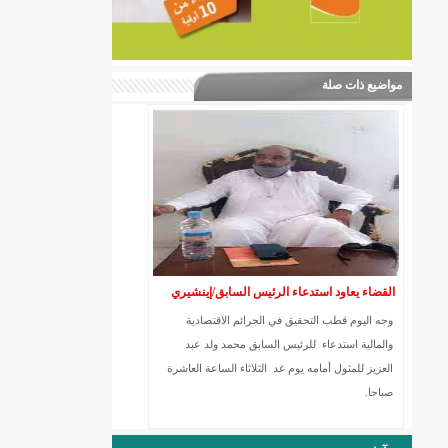
مواضيع ذات صلة
القضاء يعاود استدعاء الرئيس السابق/إينشيري
وجه الیوم قطب التحقیق في الجرائم الاقتصادیة
والمالیة استدعاء للرئیس السابق محمد ولد عبد
العزیز للمثول أمامه یوم غد الثلاثاء الساعة العاشرة
صباحا.