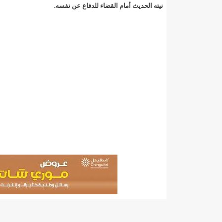
"حلف الوفاق الوطني" بقيادة العلامة الشيخ الفخامة و
نیته الحدیث أمام القضاء للدفاع عن نفسه.
"شنقيتل" تعلن عن تعاون جديد مع شركة belN الاعلامية/إينشيري
"شنقيتل" تعلن عن تعاون جديد مع شركة belN الاعلامية/إينشيري
"شنقيتل" تعلن عن تعاون جديد مع شركة belN الاعلامية/إينشيري
"معادن موريتانيا" تتراجع عن إتفاق مع شركات التعدين
"معادن موريتانيا" تسبب في وفاة منقب في “منطقة ازكو
"موريتل"تحمل العلامة التجارية الجديدة(Moov Mauritel)/إينشيري
10عادات غذائية خاطئة يجب تجنبها في رمضان/إينشيري
11وفاة شخصا في حادث سير غرب بوتلميت و غزواني يعزي/إينشيري
12دولة بينها موريتانيا تشارك في مناورات عسكرية/إينشيري