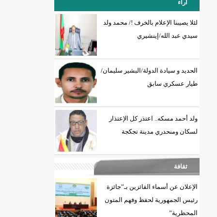
آراء
لئلا يصيبنا الإعلام بالخرف !/ محمد ولد
سيدي عبد الله/إينشيري
18إصابة جديدة بكورونا و7 حالات شفاء/إينشيري
الحديد و سيادة الدولة/البشير سليمان/
طيار عسكري سابق
ولد أحمد مسكه.. اعتذر كل الإعتذار
لسكان ومنحدري مدينة تجكجة
ثقافة
الإعلان عن أسماء الفائزين بـ”جائزة
رئيس الجمهورية لحفظ وفهم المتون
المحظرية”