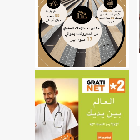
ي
تهام بعد قطع عطلة رئيسها/إينشيري
إينشيري
/إينشيري