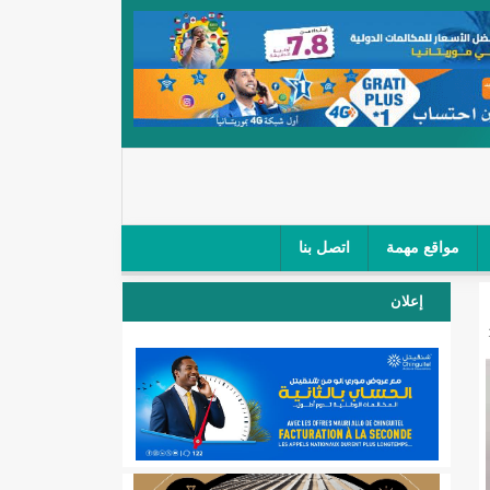
مواقع مهمة
اتصل بنا
 صغار الباعة في ملتقى طرق "كلینیك"/إينشيري
إعلان
 مطار نواكشوط (نص البيان)/إينشيري
المقبلة
لال'(أسماء)