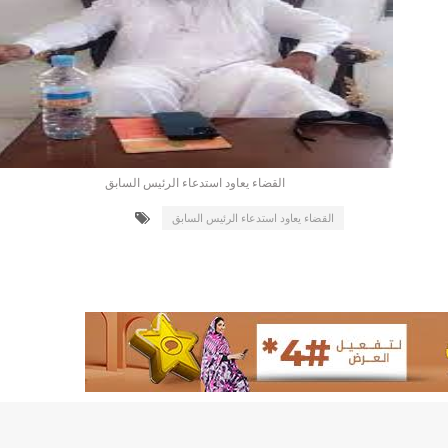
لد الشيخ سيديا يخطف الأضواء في الاستقبالات في روصو/إينشيري
"شنقيتل" تعلن عن تعاون جديد مع شركة belN الاعلامية/إينشيري
"شنقيتل" تعلن عن تعاون جديد مع شركة belN الاعلامية/إينشيري
"محاولة انقلاب" في النيجر قبل تنصيب الرئيس الجديد/إينشير
القضاء يعاود استدعاء الرئيس السابق
 لصالح شركة "كنز ماينيغ“/إينشيري
القضاء يعاود استدعاء الرئيس السابق
لة” إثر انهيار بئر تنقيب (أسماء)/إينشيري
"ملف العشرية" يصل غرفة الا
"موف موريتل"توزع سلالا غذائية على مئات الأسر بنواكشوط/
10عادات غذائية خاطئة يجب تجنبها في رمضان/إينشيري
1200سيارة مستوردة على متن باخرة ترسو ب"ميناء الصداقة"/إينشيري
1377يخضعون حاليا للحجر الصحي/إينشيري