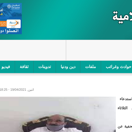
حوادث وغرائب
ملفات
دين ودنيا
تدوينات
ثقافة
فيديو
اجز الأمني في نواكشوط الجنوبية/إينشيري
"أمن الطرق" یشن حملة على
اثنين, 19/04/2021 - 18:25
ام التربوي/إينشيري
"الموريتانية للطيران"تصدر بيانا توضيحيا حول حادثة
استدعاء
ري
"تواصل" يحدد مرشحيه للوائح الوطنية في الاستحقاقات 
الثلاثاء
مسابقة قرآنية/إينشيري
"حساسیة" متصاعدة بین وزیرتین في حكومة ولد ب
صحفیة عن