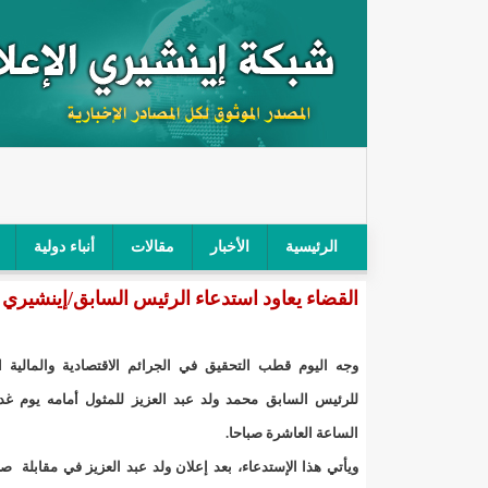
الرئيسية
الأخبار
مقالات
أنباء دولية
القضاء يعاود استدعاء الرئيس السابق/إينشيري
"أمن الطرق" يحجز سيارة شرطي بعد محاولته خرق الح
"الأعلى للتهذيب" يناقش مشروع القانون التوجيهي للنظ
وجه الیوم قطب التحقیق في الجرائم الاقتصادیة والمالیة 
"الموريتانية" تقيم حفلا لتسليم جوائز "الإحياء الرمضاني 2021"/إينشي
للرئیس السابق محمد ولد عبد العزیز للمثول أمامه یوم غد 
الساعة العاشرة صباحا.
"جائزة شيخ القراء" تعلن إنطلاق النسخة الخامسة من 
ویأتي ھذا الإستدعاء، بعد إعلان ولد عبد العزیز في مقابلة 