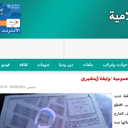
حوادث وغرائب
ملفات
دين ودنيا
تدوينات
ثقافة
فيديو
عمومية /وثيقة/إينشيري
اجز الأمني في نواكشوط الجنوبية/إينشيري
"أمن الطرق" یشن حملة على
خميس, 06/05/2021 - 09:18
ام التربوي/إينشيري
"الموريتانية للطيران"تصدر بيانا توضيحيا حول حادثة
طط جديد
ري
"تواصل" يحدد مرشحيه للوائح الوطنية في الاستحقاقات 
للقطاعK8تيارت بموجبه تم ادراج ساحة عمومية وتحويلها الى 6قطع
 الخارج
مسابقة قرآنية/إينشيري
"حساسیة" متصاعدة بین وزیرتین في حكومة ولد ب
الها عدة