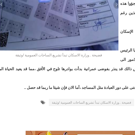
لد الشيخ سيديا يخطف الأضواء في الاستقبالات في روصو/إينشيري
جؤوا هذه
ذين رغم
"شنقيتل" تعلن عن تعاون جديد مع شركة belN الاعلامية/إينشيري
"شنقيتل" تعلن عن تعاون جديد مع شركة belN الاعلامية/إينشيري
الإسكان
"محاولة انقلاب" في النيجر قبل تنصيب الرئيس الجديد/إينشير
ا الرئيس
فضيحة ..وزارة الاسكان تبدأ تشريع الساحات العمومية /وثيقة
 لصالح شركة "كنز ماينيغ“/إينشيري
امور الى
 ذالك قد ينذر بفوضى عمرانية بدأت بوادرها تلوح في الأفق ،مما قد يعيد الحياة ال
لة” إثر انهيار بئر تنقيب (أسماء)/إينشيري
"ملف العشرية" يصل غرفة الا
"موف موريتل"توزع سلالا غذائية على مئات الأسر بنواكشوط/
 على دور العبادة مثل المساجد ،أما الان فإن شيئا ما ربما قد حصل ..
10عادات غذائية خاطئة يجب تجنبها في رمضان/إينشيري
فضيحة ..وزارة الاسكان تبدأ تشريع الساحات العمومية /وثيقة
1200سيارة مستوردة على متن باخرة ترسو ب"ميناء الصداقة"/إينشيري
1377يخضعون حاليا للحجر الصحي/إينشيري