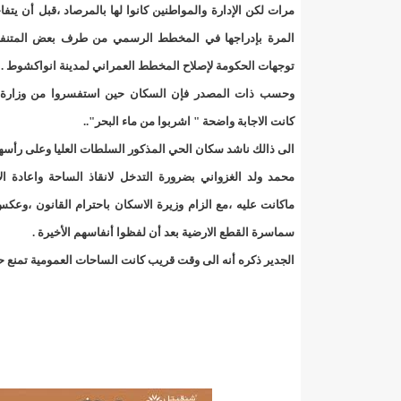
"حلف الوفاق الوطني" بقيادة العلامة الشيخ الفخامة و
مرات لكن الإدارة والمواطنين كانوا لها بالمرصاد ،قبل أن يتفا
المرة بإدراجها في المخطط الرسمي من طرف بعض المتنف
"شنقيتل" تعلن عن تعاون جديد مع شركة belN الاعلامية/إينشيري
توجهات الحكومة لإصلاح المخطط العمراني لمدينة انواكشوط .
"شنقيتل" تعلن عن تعاون جديد مع شركة belN الاعلامية/إينشيري
وحسب ذات المصدر فإن السكان حين استفسروا من وزارة 
كانت الاجابة واضحة " اشربوا من ماء البحر"..
"شنقيتل" تعلن عن تعاون جديد مع شركة belN الاعلامية/إينشيري
الى ذالك ناشد سكان الحي المذكور السلطات العليا وعلى رأسه
"معادن موريتانيا" تتراجع عن إتفاق مع شركات التعدين
محمد ولد الغزواني بضرورة التدخل لانقاذ الساحة واعادة ال
ماكانت عليه ،مع الزام وزيرة الاسكان باحترام القانون ،وعكس
"معادن موريتانيا" تسبب في وفاة منقب في “منطقة ازكو
سماسرة القطع الارضية بعد أن لفظوا أنفاسهم الأخيرة .
"موريتل"تحمل العلامة التجارية الجديدة(Moov Mauritel)/إينشيري
الجدير ذكره أنه الى وقت قريب كانت الساحات العمومية تمنع حتى
10عادات غذائية خاطئة يجب تجنبها في رمضان/إينشيري
11وفاة شخصا في حادث سير غرب بوتلميت و غزواني يعزي/إينشيري
12دولة بينها موريتانيا تشارك في مناورات عسكرية/إينشيري