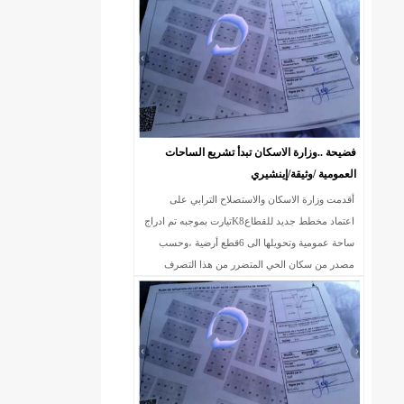
18إصابة جديدة بكورونا و7 حالات شفاء/إينشيري
فضيحة ..وزارة الاسكان تبدأ تشريع الساحات
العمومية /وثيقة/إينشيري
أقدمت وزارة الاسكان والاستصلاح الترابي على
اعتماد مخطط جديد للقطاعK8تيارت بموجبه تم ادراج
ساحة عمومية وتحويلها الى 6قطع أرضية ،وحسب
مصدر من سكان الحي المتضرر من هذا التصرف
الخارج عن القانون ،فإن الساحة المذكورة سبق وأن