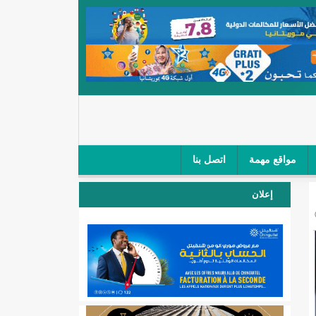
مواقع مهمة
اتصل بنا
 صغار الباعة في ملتقى طرق "كلینیك"/إينشيري
إعلان
 مطار نواكشوط (نص البيان)/إينشيري
المقبلة
لال'(أسماء)