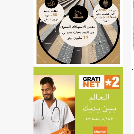
ي
ى
تهام بعد قطع عطلة رئيسها/إينشيري
إينشيري
/إينشيري