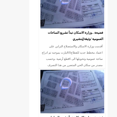
فضيحة ..وزارة الاسكان تبدأ تشريع الساحات
العمومية /وثيقة/إينشيري
أقدمت وزارة الاسكان والاستصلاح الترابي على
اعتماد مخطط جديد للقطاعK8تيارت بموجبه تم ادراج
ساحة عمومية وتحويلها الى 6قطع أرضية ،وحسب
مصدر من سكان الحي المتضرر من هذا التصرف
الخارج عن القانون ،فإن الساحة المذكورة سبق وأن