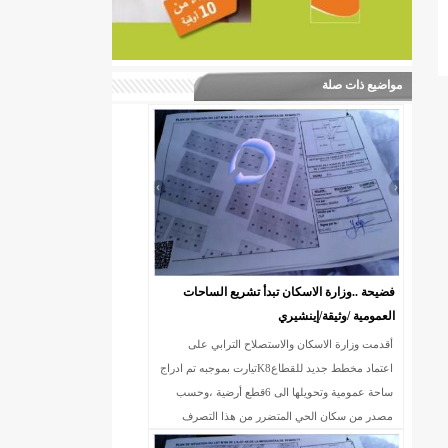
مواضيع ذات صلة
فضيحة ..وزارة الاسكان تبدأ تشريع الساحات
العمومية /وثيقة/إينشيري
أقدمت وزارة الاسكان والاستصلاح الترابي على
اعتماد مخطط جديد للقطاعK8تيارت بموجبه تم ادراج
ساحة عمومية وتحويلها الى 6قطع أرضية ،وحسب
مصدر من سكان الحي المتضرر من هذا التصرف
الخارج عن القانون ،فإن الساحة المذكورة سبق وأن