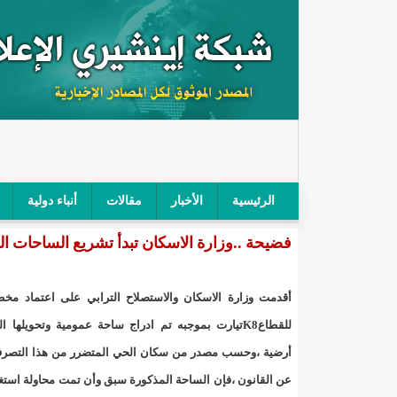
الرئيسية
الأخبار
مقالات
أنباء دولية
فضيحة ..وزارة الاسكان تبدأ تشريع الساحات ال
"أمن الطرق" يحجز سيارة شرطي بعد محاولته خرق الح
"الأعلى للتهذيب" يناقش مشروع القانون التوجيهي للنظ
أقدمت وزارة الاسكان والاستصلاح الترابي على اعتماد مخ
"الموريتانية" تقيم حفلا لتسليم جوائز "الإحياء الرمضاني 2021"/إينشي
أرضية ،وحسب مصدر من سكان الحي المتضرر من هذا التصرف
"جائزة شيخ القراء" تعلن إنطلاق النسخة الخامسة من 
عن القانون ،فإن الساحة المذكورة سبق وأن تمت محاولة استغل