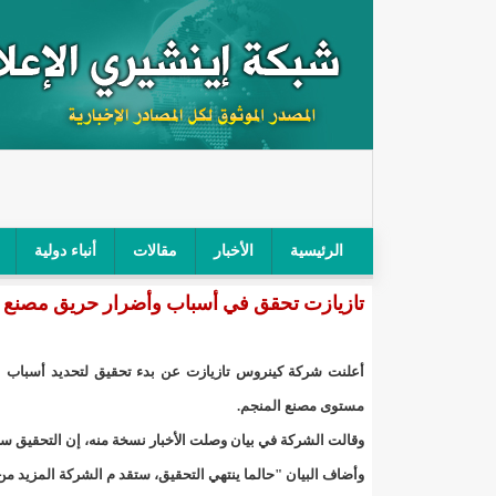
الرئيسية
الأخبار
مقالات
أنباء دولية
تازيازت تحقق في أسباب وأضرار حريق مصنع ا
"أمن الطرق" يحجز سيارة شرطي بعد محاولته خرق الح
"الأعلى للتهذيب" يناقش مشروع القانون التوجيهي للنظ
"الموريتانية" تقيم حفلا لتسليم جوائز "الإحياء الرمضاني 2021"/إينشي
مستوى مصنع المنجم.
وقالت الشركة في بيان وصلت الأخبار نسخة منه، إن التحقيق سيق
"جائزة شيخ القراء" تعلن إنطلاق النسخة الخامسة من 
وأضاف البيان "حالما ينتهي التحقيق، ستقد م الشركة المزيد م