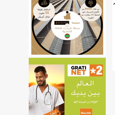
م
ي
تهام بعد قطع عطلة رئيسها/إينشيري
إينشيري
/إينشيري