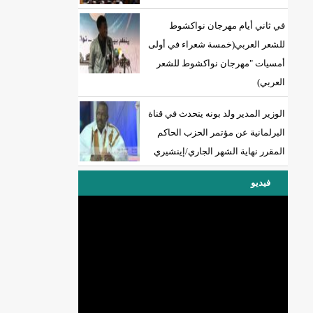
في ثاني أيام مهرجان نواكشوط
للشعر العربي(خمسة شعراء في أولى
أمسيات "مهرجان نواكشوط للشعر
العربي)
الوزير المدير ولد بونه يتحدث في قناة
البرلمانية عن مؤتمر الحزب الحاكم
المقرر نهاية الشهر الجاري/إينشيري
فيديو
DREN جديد لولاية نواذييو/إينشيري