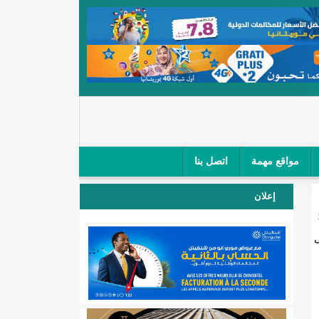
مواقع مهمة
اتصل بنا
 صغار الباعة في ملتقى طرق "كلینیك"/إينشيري
إعلان
 مطار نواكشوط (نص البيان)/إينشيري
مساء الثلاثاء 15 يونيو 2021 على
المقبلة
لال'(أسماء)