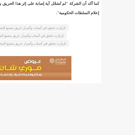
"حلف الوفاق الوطني" بقيادة العلامة الشيخ الفخامة و
كما أكد أن الشركة "لم تُسَجًل أية إصابة على إثر هذا الحريق
إعلام السلطات الحكومية".
"شنقيتل" تعلن عن تعاون جديد مع شركة belN الاعلامية/إينشيري
تازيازت تحقق في أسباب وأضرار حريق مصنع المنج
"شنقيتل" تعلن عن تعاون جديد مع شركة belN الاعلامية/إينشيري
تازيازت تحقق في أسباب وأضرار حريق مصنع المن
تازيازت تحقق في أسباب وأضرار حريق مصنع المنج
"شنقيتل" تعلن عن تعاون جديد مع شركة belN الاعلامية/إينشيري
"معادن موريتانيا" تتراجع عن إتفاق مع شركات التعدين
"معادن موريتانيا" تسبب في وفاة منقب في “منطقة ازكو
"موريتل"تحمل العلامة التجارية الجديدة(Moov Mauritel)/إينشيري
10عادات غذائية خاطئة يجب تجنبها في رمضان/إينشيري
11وفاة شخصا في حادث سير غرب بوتلميت و غزواني يعزي/إينشيري
12دولة بينها موريتانيا تشارك في مناورات عسكرية/إينشيري