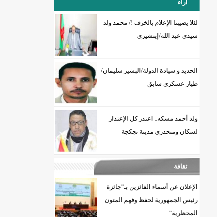
آراء
لئلا يصيبنا الإعلام بالخرف !/ محمد ولد
سيدي عبد الله/إينشيري
18إصابة جديدة بكورونا و7 حالات شفاء/إينشيري
الحديد و سيادة الدولة/البشير سليمان/
طيار عسكري سابق
ولد أحمد مسكه.. اعتذر كل الإعتذار
لسكان ومنحدري مدينة تجكجة
ثقافة
الإعلان عن أسماء الفائزين بـ”جائزة
رئيس الجمهورية لحفظ وفهم المتون
المحظرية”