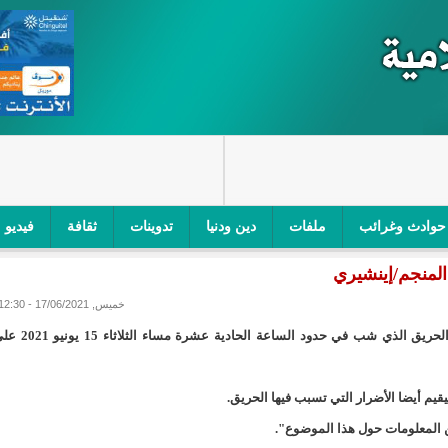
حوادث وغرائب
ملفات
دين ودنيا
تدوينات
ثقافة
فيديو
لمنجم/إينشيري
اجز الأمني في نواكشوط الجنوبية/إينشيري
"أمن الطرق" یشن حملة على
خميس, 17/06/2021 - 12:30
ام التربوي/إينشيري
"الموريتانية للطيران"تصدر بيانا توضيحيا حول حادثة
أعلنت شركة كينروس تازيازت عن بدء تحقيق لتحديد أسباب الحريق الذي شب في حدود الساعة الحادية عشرة 
ري
"تواصل" يحدد مرشحيه للوائح الوطنية في الاستحقاقات 
يم أيضا الأضرار التي تسبب فيها الحريق.
مسابقة قرآنية/إينشيري
"حساسیة" متصاعدة بین وزیرتین في حكومة ولد ب
ن المعلومات حول هذا الموضوع".