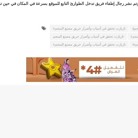
لد الشيخ سيديا يخطف الأضواء في الاستقبالات في روصو/إينشيري
. وتم نشر رجال إطفاء فريق تدخل الطوارئ التابع للموقع بسرعة في المكان في حين ت
"شنقيتل" تعلن عن تعاون جديد مع شركة belN الاعلامية/إينشيري
مg
تازيازت تحقق في أسباب وأضرار حريق مصنع المنجمv
"شنقيتل" تعلن عن تعاون جديد مع شركة belN الاعلامية/إينشيري
جمc
تازيازت تحقق في أسباب وأضرار حريق مصنع المنجم
مw
تازيازت تحقق في أسباب وأضرار حريق مصنع المنجمx
"محاولة انقلاب" في النيجر قبل تنصيب الرئيس الجديد/إينشير
 لصالح شركة "كنز ماينيغ“/إينشيري
لة” إثر انهيار بئر تنقيب (أسماء)/إينشيري
"ملف العشرية" يصل غرفة الا
"موف موريتل"توزع سلالا غذائية على مئات الأسر بنواكشوط/
10عادات غذائية خاطئة يجب تجنبها في رمضان/إينشيري
1200سيارة مستوردة على متن باخرة ترسو ب"ميناء الصداقة"/إينشيري
1377يخضعون حاليا للحجر الصحي/إينشيري