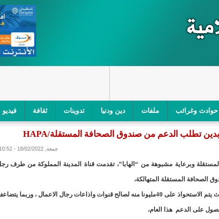
حوادث وغرائب
ملفات
دين ودنيا
تدوينات
ثقافة
فيديو
دين تطلب الدعم من صندوق الصحافة المستقلة/HAPA
اجز الأمني في نواكشوط الجنوبية/إينشيري
"أمن الطرق" یشن حملة على
جمعة, 18/02/2022 - 10:52
ام التربوي/إينشيري
"الموريتانية للطيران"تصدر بيانا توضيحيا حول حادثة
لمستقلة وبرعاية مشبوهة من “الهابا”، تقدمت قناة المدينة المملوكة من طرف رج
ري
"تواصل" يحدد مرشحيه للوائح الوطنية في الاستحقاقات 
وق الصحافة المستقلة المتهالكة،
ويتعرض هذا الصندوق الممول من المال العام لنهب مستمر ،حيث يتم الاستحواذ على 40مليونا منه لصالح قنوات واذاعات رجال الاعمال ، وربما يتضا
مسابقة قرآنية/إينشيري
"حساسیة" متصاعدة بین وزیرتین في حكومة ولد ب
حصول على الدعم هذا العام،