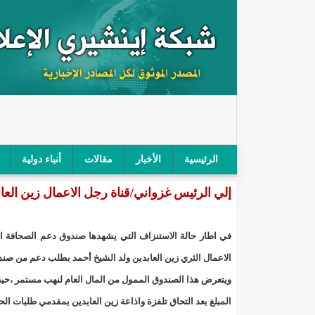
الرئيسية
الأخبار
مقالات
أنباء دولية
إلي الرئيس غزواني/قناة رجل الاعمال زين العاب
"أمن الطرق" يحجز سيارة شرطي بعد محاولته خرق الح
"الأعلى للتهذيب" يناقش مشروع القانون التوجيهي للنظ
في اطار حالة الاستنزاف التي يشهدها صندوق دعم الصحافة ا
"الموريتانية" تقيم حفلا لتسليم جوائز "الإحياء الرمضاني 2021"/إينشي
الاعمال الثري زين العابدين ولد الشيخ أحمد بطلب دعم من صند
"جائزة شيخ القراء" تعلن إنطلاق النسخة الخامسة من 
المبلغ بعد التحاق تلفزة واذاعة زين العابدين بمقدمي طلبات ال