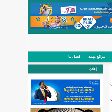
مواقع مهمة
اتصل بنا
 صغار الباعة في ملتقى طرق "كلینیك"/إينشيري
إعلان
 مطار نواكشوط (نص البيان)/إينشيري
ل
المقبلة
عف
لال'(أسماء)