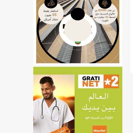
ي
تهام بعد قطع عطلة رئيسها/إينشيري
إينشيري
/إينشيري