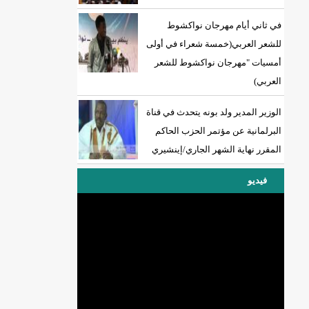
في ثاني أيام مهرجان نواكشوط
للشعر العربي(خمسة شعراء في أولى
أمسيات "مهرجان نواكشوط للشعر
العربي)
الوزير المدير ولد بونه يتحدث في قناة
البرلمانية عن مؤتمر الحزب الحاكم
المقرر نهاية الشهر الجاري/إينشيري
فيديو
DREN جديد لولاية نواذييو/إينشيري