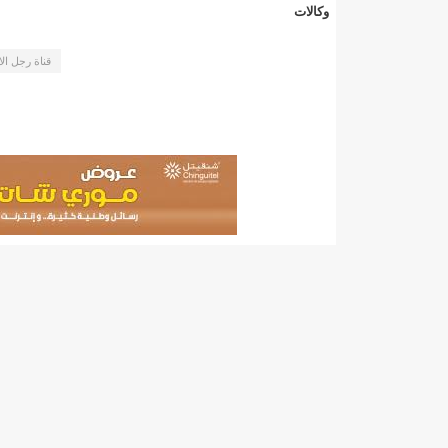
"حلف الوفاق الوطني" بقيادة العلامة الشيخ الفخامة و
وكالات
"شنقيتل" تعلن عن تعاون جديد مع شركة belN الاعلامية/إينشيري
قناة رجل ال
"شنقيتل" تعلن عن تعاون جديد مع شركة belN الاعلامية/إينشيري
"شنقيتل" تعلن عن تعاون جديد مع شركة belN الاعلامية/إينشيري
"معادن موريتانيا" تتراجع عن إتفاق مع شركات التعدين
"معادن موريتانيا" تسبب في وفاة منقب في “منطقة ازكو
"موريتل"تحمل العلامة التجارية الجديدة(Moov Mauritel)/إينشيري
10عادات غذائية خاطئة يجب تجنبها في رمضان/إينشيري
11وفاة شخصا في حادث سير غرب بوتلميت و غزواني يعزي/إينشيري
12دولة بينها موريتانيا تشارك في مناورات عسكرية/إينشيري