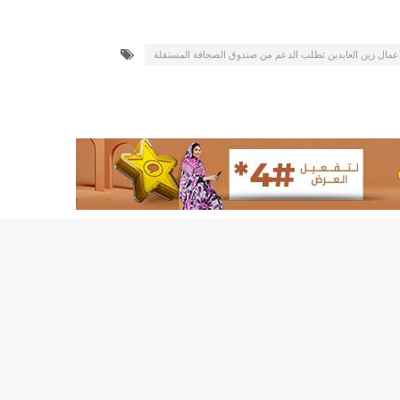
لد الشيخ سيديا يخطف الأضواء في الاستقبالات في روصو/إينشيري
"شنقيتل" تعلن عن تعاون جديد مع شركة belN الاعلامية/إينشيري
اعمال زين العابدين تطلب الدعم من صندوق الصحافة المستقلة
"شنقيتل" تعلن عن تعاون جديد مع شركة belN الاعلامية/إينشيري
"محاولة انقلاب" في النيجر قبل تنصيب الرئيس الجديد/إينشير
 لصالح شركة "كنز ماينيغ“/إينشيري
لة” إثر انهيار بئر تنقيب (أسماء)/إينشيري
"ملف العشرية" يصل غرفة الا
"موف موريتل"توزع سلالا غذائية على مئات الأسر بنواكشوط/
10عادات غذائية خاطئة يجب تجنبها في رمضان/إينشيري
1200سيارة مستوردة على متن باخرة ترسو ب"ميناء الصداقة"/إينشيري
1377يخضعون حاليا للحجر الصحي/إينشيري